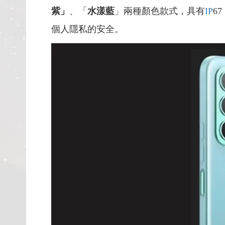
紫」
、「
水漾藍
」兩種顏色款式，具有
IP
67
個人隱私的安全。