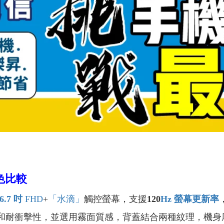
顏色比較
6.7
吋
FHD
+
「水滴」
觸控螢幕，支援
120
Hz
螢幕更新率
性和耐衝擊性，並選用霧面質感，背蓋結合兩種紋理，機身厚度為