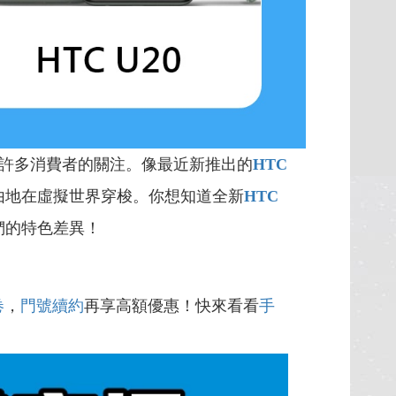
許多消費者的關注。像最近新推出的
HTC
由地在虛擬世界穿梭。你想知道全新
HTC
們的特色差異！
卷
，
門號續約
再享高額優惠！快來看看
手