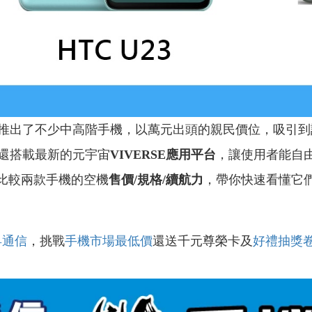
推出了不少中高階手機，以萬元出頭的親民價位，吸引到
還搭載最新的元宇宙
VIVERSE應用平台
，讓使用者能自
比較兩款手機的空機
售價/規格/續航力
，帶你快速看懂它
昇通信
，挑戰
手機市場最低價
還送千元尊榮卡及
好禮抽獎
！