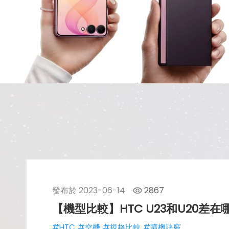
發布於
2023-06-14
2867
【機型比較】HTC U23和U20差
#HTC
#空機
#規格比較
#購機訣竅