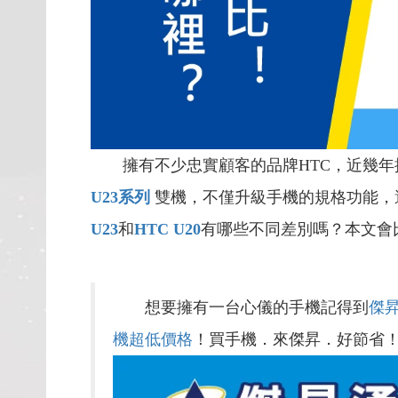
擁有不少忠實顧客的品牌HTC，近幾年
U23
系列
雙機，不僅升級手機的規格功能，
U23
和
HTC U20
有哪些不同差別嗎？本文會
想要擁有一台心儀的手機記得到
傑
機超低價格
！買手機．來傑昇．好節省