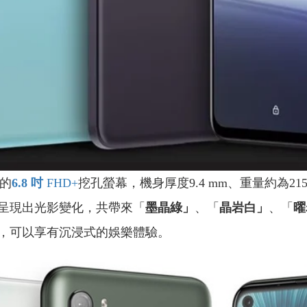
的
6.8
吋
FHD+
挖孔螢幕，機身厚度9.4 mm、重量約為2
呈現出光影變化，共帶來「
墨晶綠」
、「
晶岩白」
、「
曜
，可以享有沉浸式的娛樂體驗。