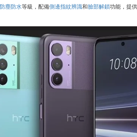
防塵防水
等級，配備
側邊指紋辨識
和
臉部解鎖
功能，提