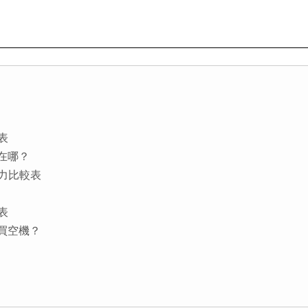
較表
差在哪？
續航力比較表
較表
裡買空機？