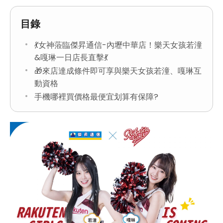
目錄
💃女神蒞臨傑昇通信-內壢中華店！樂天女孩若潼
&嘎琳一日店長直擊💃
🎁來店達成條件即可享與樂天女孩若潼、嘎琳互
動資格
手機哪裡買價格最便宜划算有保障?