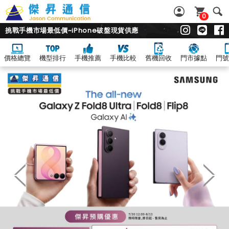
0
挑戰手機市場最低價~iPhone破盤現貨供應
價格總覽
機型排行
手機推薦
手機比較
舊機回收
門市據點
門號