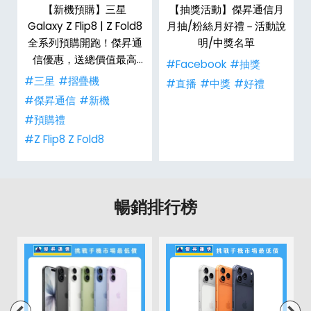
，
【新機預購】三星
【抽獎活動】傑昇通信月
購
Galaxy Z Flip8 | Z Fold8
月抽/粉絲月好禮－活動說
全系列預購開跑！傑昇通
明/中獎名單
信優惠，送總價值最高
#Facebook
#抽獎
$2,180 好禮
#三星
#摺疊機
禮
#直播
#中獎
#好禮
#傑昇通信
#新機
#預購禮
#Z Flip8 Z Fold8
暢銷排行榜