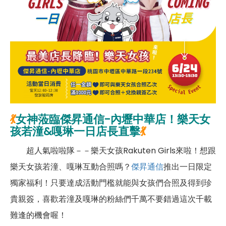
💃
女神蒞臨傑昇通信-內壢中華店！樂天女
孩
若潼&嘎琳
一日店長直擊
💃
超人氣啦啦隊－－樂天女孩Rakuten Girls來啦！想跟
樂天女孩若潼、嘎琳互動合照嗎？
傑昇通信
推出一日限定
獨家福利！只要達成活動門檻就能與女孩們合照及得到珍
貴親簽，喜歡若潼及嘎琳的粉絲們千萬不要錯過這次千載
難逢的機會喔！