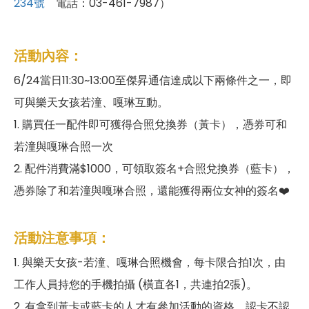
234號
電話：03-461-7987）
活動內容：
6/24當日11:30~13:00至傑昇通信達成以下兩條件之一，即
可與樂天女孩若潼、嘎琳互動。
1. 購買任一配件即可獲得合照兌換券（黃卡），憑券可和
若潼與嘎琳合照一次
2. 配件消費滿$1000，可領取簽名+合照兌換券（藍卡），
憑券除了和若潼與嘎琳合照，還能獲得兩位女神的簽名❤️
活動注意事項：
1. 與樂天女孩-若潼、嘎琳合照機會，每卡限合拍1次，由
工作人員持您的手機拍攝 (橫直各1，共連拍2張)。
2. 有拿到黃卡或藍卡的人才有參加活動的資格，認卡不認