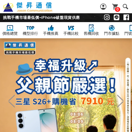
0
挑戰手機市場最低價~iPhone破盤現貨供應
價格總覽
機型排行
手機推薦
手機比較
舊機回收
門市據點
門號