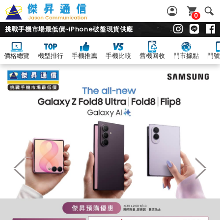
0
挑戰手機市場最低價~iPhone破盤現貨供應
價格總覽
機型排行
手機推薦
手機比較
舊機回收
門市據點
門號