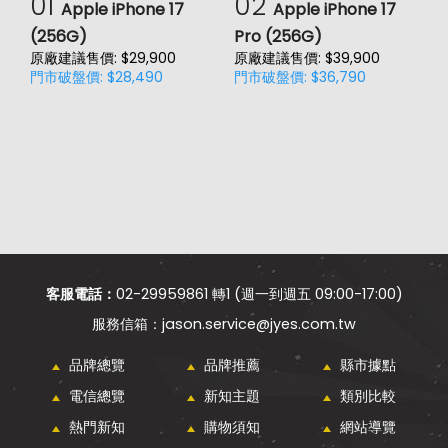
01
02
Apple iPhone 17
Apple iPhone 17
(256G)
Pro (256G)
(
原廠建議售價: $29,900
原廠建議售價: $39,900
原
門市破盤價: $28,490
門市破盤價: $36,790
門
客服電話：
02-29959861 轉1 (週一到週五 09:00-17:00)
jason.service@jyes.com.tw
品牌總覽
品牌推薦
縣市據點
電信總覽
新知主題
類別比較
熱門新知
購物須知
網站導覽