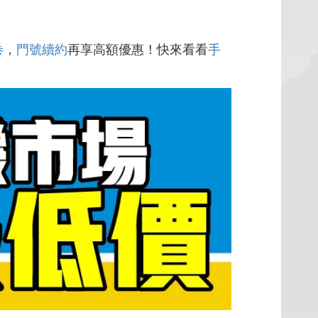
卷
，
門號續約
再享高額優惠！快來看看
手