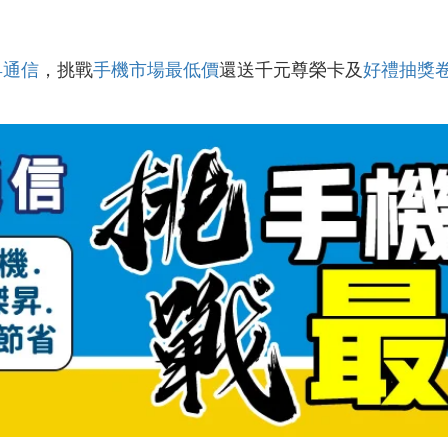
昇通信
，挑戰
手機市場最低價
還送千元尊榮卡及
好禮抽獎
！