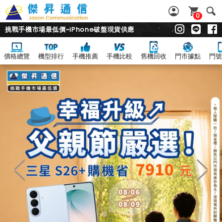
0
挑戰手機市場最低價~iPhone破盤現貨供應
價格總覽
機型排行
手機推薦
手機比較
舊機回收
門市據點
門號