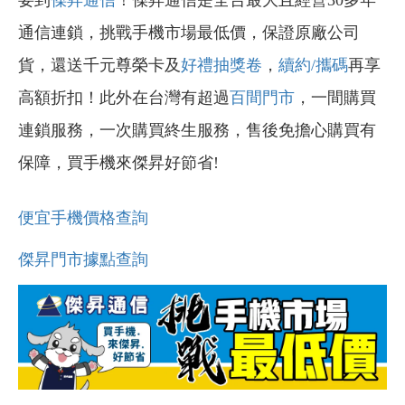
通信連鎖，挑戰手機市場最低價，保證原廠公司
貨，還送千元尊榮卡及
好禮抽獎卷
，
續約/攜碼
再享
高額折扣！此外在台灣有超過
百間門市
，一間購買
連鎖服務，一次購買終生服務，售後免擔心購買有
保障，買手機來傑昇好節省!
便宜手機價格查詢
傑昇門市據點查詢