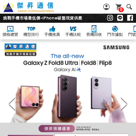
0
挑戰手機市場最低價~iPhone破盤現貨供應
價格總覽
機型排行
手機推薦
手機比較
舊機回收
門市據點
門號