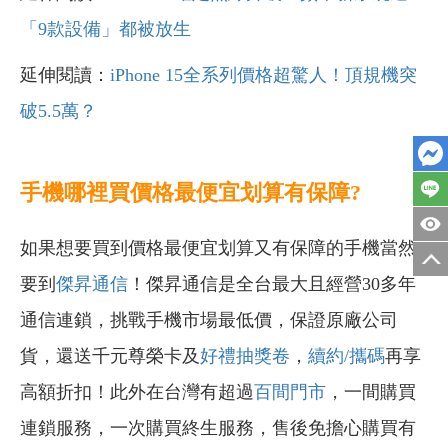
「9款設備」都被放生
延伸閱讀：
iPhone 15全系列價格超驚人！頂規機突
破5.5萬？
手機哪裡買價格最便宜划算有保障?
如果想要買到價格最便宜划算又有保障的手機當然
要到
傑昇通信
！傑昇通信是全台最大且經營30多年
通信連鎖，挑戰手機市場最低價，保證原廠公司
貨，還送千元尊榮卡及
好禮抽獎卷
，
續約/攜碼
再享
高額折扣！此外在台灣有超過
百間門市
，一間購買
連鎖服務，一次購買終生服務，售後免擔心購買有