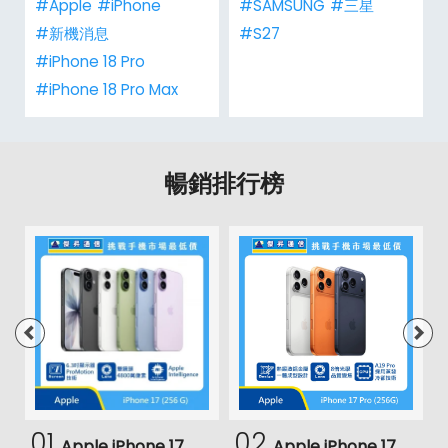
#Apple
#iPhone
#SAMSUNG
#三星
#新機消息
#S27
#iPhone 18 Pro
#iPhone 18 Pro Max
暢銷排行榜
01
02
Apple iPhone 17
Apple iPhone 17