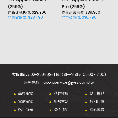
(256G)
Pro (256G)
(
原廠建議售價: $29,900
原廠建議售價: $39,900
原
門市破盤價: $28,490
門市破盤價: $36,790
門
客服電話：
02-29959861 轉1 (週一到週五 09:00-17:00)
jason.service@jyes.com.tw
品牌總覽
品牌推薦
縣市據點
電信總覽
新知主題
類別比較
熱門新知
購物須知
網站導覽