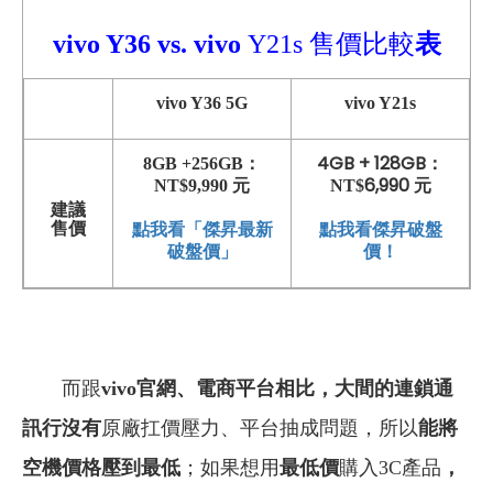
vivo Y36
vs.
vivo
Y21s 售價比較
表
vivo Y36 5G
vivo Y21s
4GB + 128GB：
8GB +256GB：
6,990 元
NT$9,990 元
NT$
建議
點我看傑昇破盤
售價
點我看「傑昇最新
價！
破盤價」
而跟
vivo官網、
電商平台相比，大間的連鎖通
訊行沒有
原廠扛價壓力、平台抽成問題，所以
能將
空機價格壓到最低
；如果想用
最低價
購入3C產品
，