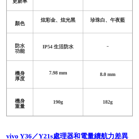
更新率
炫彩金、炫光黑
珍珠白、午夜藍
顏色
防水
-
IP54 生活防水
功能
7.98 mm
機身
8.0 mm
厚度
機身
190g
182g
重量
vivo Y36／Y21s
處理器和電量續航力差異