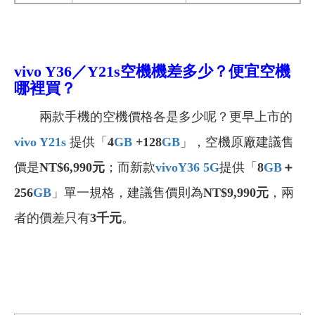
vivo Y36／Y21s空機
機
差多少？便宜空機
哪裡買？
兩款手機的空機價格各是多少呢？更早上市的
vivo Y21s
提供「
4
GB
+128
GB
」，空機原廠建議售
價是
NT$6,990元
；而新款
vivoY36 5G
提供「
8
GB
＋
256
GB
」單一規格，建議售價則為
NT$9,990元
，兩
者的價差只有
3千元
。