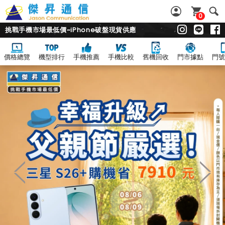
0
挑戰手機市場最低價~iPhone破盤現貨供應
價格總覽
機型排行
手機推薦
手機比較
舊機回收
門市據點
門號