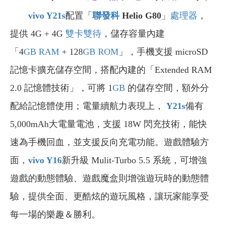
vivo Y21s
配置「
聯發科
Helio G80
」
處理器
，
提供 4G + 4G
雙卡雙待
，儲存容量內建
「4
GB
RAM
+ 128
GB
ROM
」，手機支援 microSD
記憶卡擴充儲存空間，搭配內建的「Extended RAM
2.0 記憶體技術」，可將 1
GB
的儲存空間，額外分
配給記憶體使用；電量續航力表現上，
Y21s
備有
5,000mAh大電量電池，支援 18W 閃充技術，能快
速為手機回血，並支援反向充電功能。遊戲體驗方
面，
vivo Y16
新升級 Mulit-Turbo 5.5 系統，可增強
遊戲的動態體驗、遊戲魔盒則增強遊玩時的動態體
驗，提供全面、更酷炫的遊玩風格，讓玩家能享受
每一場的樂趣＆勝利。