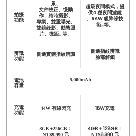
景、
超級夜間模式，提
文件校正、慢動
供4 種夜間濾鏡
拍攝
作、縮時攝影、
、RAW 級降噪技
功能
專業、雙重曝光、
術...等。
雙鏡錄影、動態照
片、微距...等。
側邊指紋辨識
辨識
側邊實體指紋辨識
臉部解鎖
功能
5,000mAh
電池
容量
充電
18W充電
44W 有線閃充
功能
4GB + 128GB：
8GB +256GB：
6,990 元
NT$9,990 元
NT$