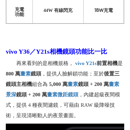
充電
18W充電
44W 有線閃充
功能
vivo Y36／Y21s相機鏡頭功能比一比
再來看到的是相機規格，
vivo Y21s
前置相機
是
800 萬
畫素
鏡頭
，提供人臉解鎖功能；至於
後置三
鏡頭主相機
組合為
5,000 萬
畫素
鏡頭 + 200 萬
畫素
景深
鏡頭 + 200 萬
畫素
微距鏡頭
，內建超級夜間模
式，提供 4 種夜間濾鏡，可藉由 RAW 級降噪技
術，呈現清晰動人的夜景畫面。