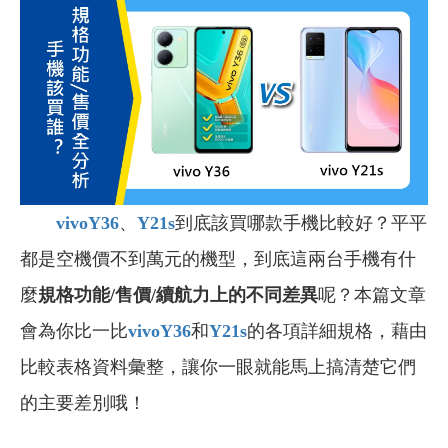
vivoY36
、
Y21s
到底該買哪款手機比較好？平平
都是空機價不到萬元的機型，到底這兩台手機有什
麼
規格功能/售價/續航力上的不同差異
呢？本篇文章
會為你比一比
vivoY36
和
Y21s
的各項詳細規格，藉由
比較表格資料彙整，讓你一眼就能馬上搞清楚它們
的主要差別哦！