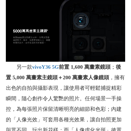
另一款
vivoY36 5G
前置 1,600 萬畫素鏡頭
；
後
置 5,000 萬畫素主鏡頭＋200 萬畫素人像鏡頭
，擁有
出色的自拍與攝影表現，讓使用者可輕鬆捕捉精彩
瞬間，隨心創作令人驚艷的照片。任何場景一手操
控，為每張照片保留清晰明亮的細節和色彩；內建
的「人像光效」可套用各種光效果，讓自拍照更加
與眾不同，玩出新花樣；而「人像虛化光斑」後置