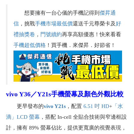
想要擁有一台心儀的手機記得到
傑昇通
信
，挑戰
手機市場最低價
還送千元尊榮卡及
好
禮抽獎卷
，
門號續約
再享高額優惠！快來看看
手機超低價格
！買手機．來傑昇．好節省！
vivo Y36
／Y21s
手機螢幕及顏色外觀比較
更早發布的
vivo Y21s
，配置
6.51 吋
HD
+
「水
滴」
LCD 螢幕
，搭配 In-cell 全貼合技術與窄邊框設
計，擁有 89% 螢幕佔比，提供更寬廣的視覺表現，