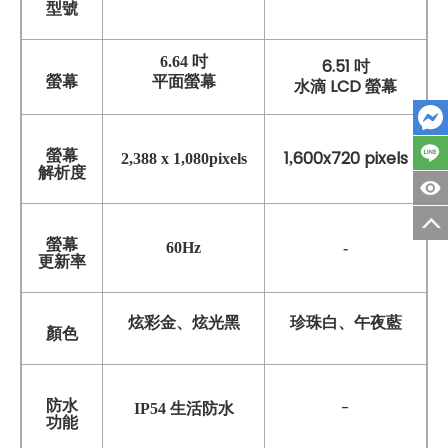
型號
6.64 吋
6.51 吋
螢幕
平面螢幕
水滴 LCD 螢幕
螢幕
1
600x720 pixels
2,388 x 1,080pixels
,
解析度
螢幕
60
Hz
-
更新率
炫彩金、炫光黑
珍珠白、午夜藍
顏色
防水
-
IP54 生活防水
功能