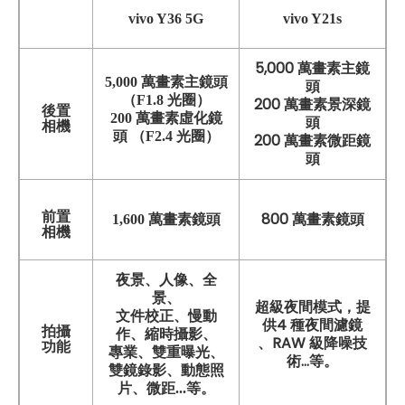
vivo Y36 5G
vivo Y21s
5,000 萬畫素主鏡
5,000 萬畫素主鏡頭
頭
（F1.8 光圈）
200 萬畫素景深鏡
後置
200 萬畫素虛化鏡
頭
相機
頭 （F2.4 光圈）
200 萬畫素微距鏡
頭
前置
800 萬畫素鏡頭
1,600 萬畫素鏡頭
相機
夜景、人像、全
景、
超級夜間模式，提
文件校正、慢動
供4 種夜間濾鏡
拍攝
作、縮時攝影、
、RAW 級降噪技
功能
專業、雙重曝光、
術...等。
雙鏡錄影、動態照
片、微距...等。