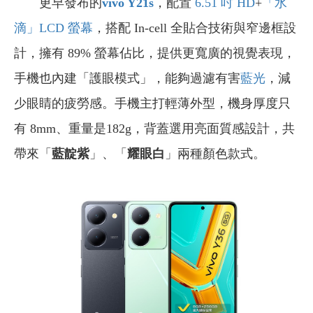
更早發布的
vivo Y21s
，配置
6.51 吋
HD
+
「水
滴」
LCD 螢幕
，搭配 In-cell 全貼合技術與窄邊框設
計，擁有 89% 螢幕佔比，提供更寬廣的視覺表現，
手機也內建「護眼模式」，能夠過濾有害
藍光
，減
少眼睛的疲勞感。手機主打輕薄外型，機身厚度只
有 8mm、重量是182g，背蓋選用亮面質感設計，共
帶來「
藍靛紫
」、「
耀眼白
」兩種顏色款式。