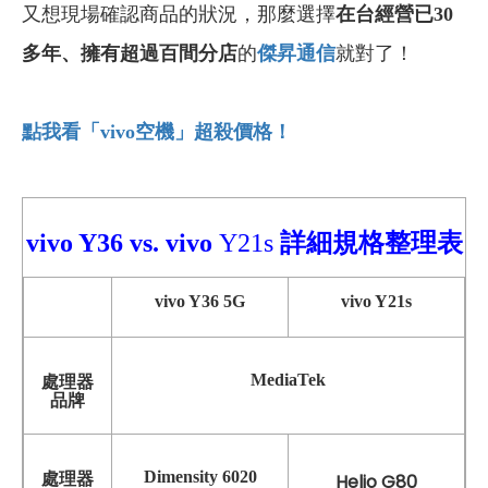
又想現場確認商品的狀況，那麼選擇
在台經營已30
多年
、
擁有超過百間分店
的
傑昇通信
就對了！
點我看「vivo
空機」超殺價格！
vivo Y36
vs.
vivo
Y21s
詳細
規格整理表
vivo Y36 5G
vivo Y21s
MediaTek
處理器
品牌
Dimensity 6020
處理器
Helio G80