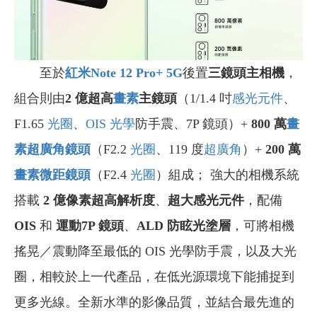
至於
紅米Note 12 Pro+ 5G
後置
三鏡頭主相機
，
組合則由
2 億超高
畫素
主鏡頭
（1/1.4 吋
感光元件
、
F1.65
光圈
、
OIS 光學
防手震、7P 鏡頭）+
800
萬
畫
素
超廣角鏡頭
（F2.2
光圈
、119 度
超廣角
）+
200
萬
畫素
微距鏡頭
（F2.4
光圈
）組成； 強大的相機系統
搭載
2 億像素超高解析度
、
超大感光元件
，配備
OIS
和
運動7P 鏡頭
、
ALD 防眩光塗層
，可將相機
搖晃／震動降至最低的 OIS 光學防手震，以及大光
圈，相較於上一代產品，在低光源環境下能捕捉到
更多光線。全新水準的影像品質，並結合最先進的