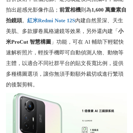
拍出超感光影像作品；
前置相機
則為
1,600 萬畫素自
拍鏡頭
。
紅米Redmi Note 12S
內建自然景深、天生
美肌、多款膠卷風格濾鏡等效果，另外還內建「
小
米ProCut 智慧構圖
」功能，可在 AI 輔助下輕鬆快
速解析照片，輕按手機即可自動偵測人物、動物等
主體，以適合不同社群平台的貼文長寬比例，提供
多種構圖選項，讓你無須手動額外裁切或進行繁瑣
的後製剪輯。