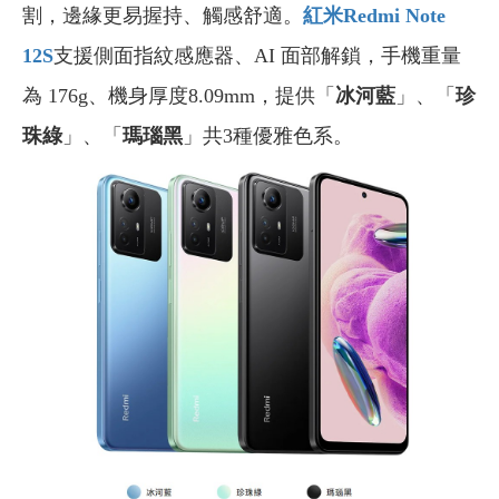
割，邊緣更易握持、觸感舒適。
紅米Redmi Note
12S
支援側面指紋感應器、AI 面部解鎖，手機重量
為 176g、機身厚度8.09mm，提供「
冰河藍
」、「
珍
珠綠
」、「
瑪瑙黑
」共3種優雅色系。