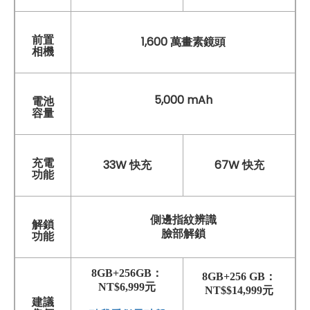
前置
1,600 萬畫素鏡頭
相機
5,000 mAh
電池
容量
充電
33W 快充
67W 快充
功能
側邊指紋辨識
解鎖
臉部解鎖
功能
8GB+256GB：
8GB+256 GB：
NT$6,999元
NT$$14,999元
建議