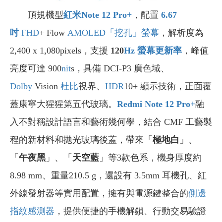
頂規機型
紅米Note 12 Pro+
，配置
6.67
吋
FHD
+ Flow
AMOLED
「挖孔」螢幕
，解析度為
2,400 x 1,080pixels，支援
120
Hz
螢幕更新率
，峰值
亮度可達 900
nit
s，具備 DCI-P3 廣色域、
Dolby
Vision
杜比
視界、
HDR
10+ 顯示技術，正面覆
蓋康寧大猩猩第五代玻璃。
Redmi Note 12 Pro+
融
入不對稱設計語言和藝術幾何學，結合 CMF 工藝製
程的新材料和拋光玻璃後蓋，帶來「
極地白
」、
「
午夜黑
」、「
天空藍
」等3款色系，機身厚度約
8.98 mm、重量210.5 g，還設有 3.5mm 耳機孔、紅
外線發射器等實用配置，擁有與電源鍵整合的
側邊
指紋感測器
，提供便捷的手機解鎖、行動交易驗證