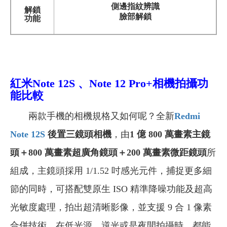
側邊指紋辨識
解鎖
臉部解鎖
功能
紅米Note 12S 、Note 12 Pro+
相機拍攝功
能比較
兩款手機的相機規格又如何呢？全新
Redmi
Note 12S
後置三鏡頭相機
，由
1 億 800 萬畫素主鏡
頭＋800 萬畫素超廣角鏡頭＋200 萬畫素微距鏡頭
所
組成，主鏡頭採用 1/1.52 吋感光元件，捕捉更多細
節的同時，可搭配雙原生 ISO 精準降噪功能及超高
光敏度處理，拍出超清晰影像，並支援 9 合 1 像素
合併技術，在低光源、逆光或是夜間拍攝時，都能