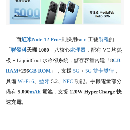
而
紅米Note 12 Pro+
則採用6
nm
工藝
製程
的
「
聯發科
天璣 1080
」八核心
處理器
，
配有 VC 均熱
板 + LiquidCool 水冷卻系統，儲存容量內建「
8
GB
RAM
+256
GB
ROM
」
，支援
5G
+
5G
雙卡雙待
，
具備
Wi-Fi 6
、
藍牙
5.2
、
NFC
功能。手機電量部分
備有
5,000
mAh
電池
，支援
120W HyperCharge 快
速充電
。