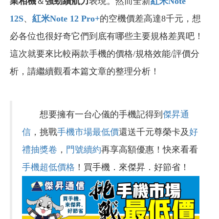
業相機
＆
強勁續航力
表現。然而全新
紅米Note
12S
、
紅米Note 12 Pro+
的空機價差高達8千元，想
必各位也很好奇它們到底有哪些主要規格差異吧！
這次就要來比較兩款手機的價格/規格效能/評價分
析，請繼續觀看本篇文章的整理分析！
想要擁有一台心儀的手機記得到
傑昇通
信
，挑戰
手機市場最低價
還送千元尊榮卡及
好
禮抽獎卷
，
門號續約
再享高額優惠！快來看看
手機超低價格
！買手機．來傑昇．好節省！