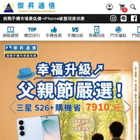
0
挑戰手機市場最低價~iPhone破盤現貨供應
價格總覽
機型排行
手機推薦
手機比較
舊機回收
門市據點
門號