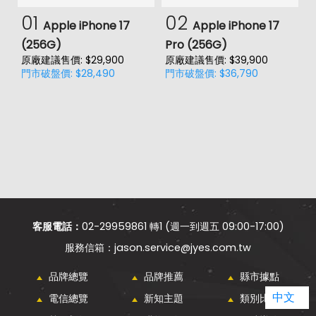
01
02
Apple iPhone 17
Apple iPhone 17
(256G)
Pro (256G)
(
原廠建議售價: $29,900
原廠建議售價: $39,900
原
門市破盤價: $28,490
門市破盤價: $36,790
門
客服電話：
02-29959861 轉1 (週一到週五 09:00-17:00)
jason.service@jyes.com.tw
品牌總覽
品牌推薦
縣市據點
中文
電信總覽
新知主題
類別比較