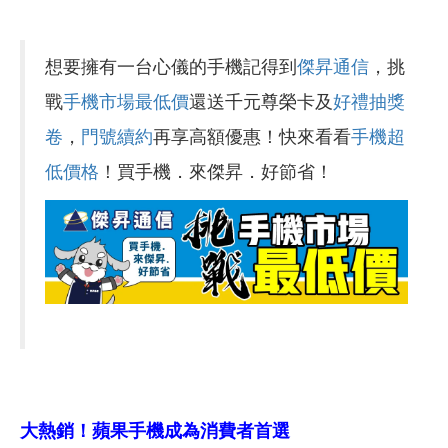
想要擁有一台心儀的手機記得到
傑昇通信
，挑
戰
手機市場最低價
還送千元尊榮卡及
好禮抽獎
卷
，
門號續約
再享高額優惠！快來看看
手機超
低價格
！買手機．來傑昇．好節省！
大熱銷！蘋果手機成為消費者首選