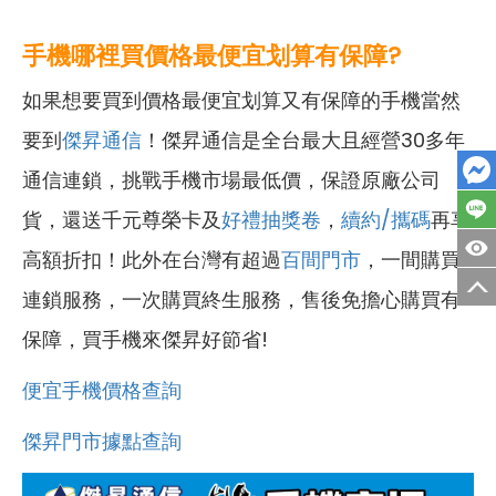
手機哪裡買價格最便宜划算有保障?
如果想要買到價格最便宜划算又有保障的手機當然
要到
傑昇通信
！傑昇通信是全台最大且經營30多年
通信連鎖，挑戰手機市場最低價，保證原廠公司
貨，還送千元尊榮卡及
好禮抽獎卷
，
續約/攜碼
再享
高額折扣！此外在台灣有超過
百間門市
，一間購買
連鎖服務，一次購買終生服務，售後免擔心購買有
保障，買手機來傑昇好節省!
便宜手機價格查詢
傑昇門市據點查詢