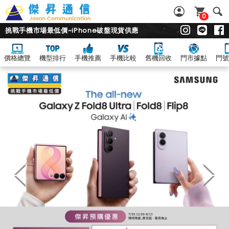
0
挑戰手機市場最低價~iPhone破盤現貨供應
價格總覽
機型排行
手機推薦
手機比較
舊機回收
門市據點
門號