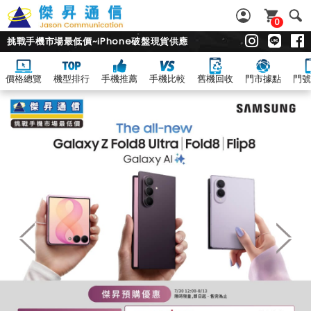
0
挑戰手機市場最低價~iPhone破盤現貨供應
價格總覽
機型排行
手機推薦
手機比較
舊機回收
門市據點
門號