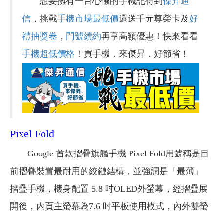
想要擁有一台心儀的手機記得到
傑昇通
信
，挑戰
手機市場最低價
還送千元尊榮卡及
好
禮抽獎卷
，
門號續約
再享高額優惠！快來看看
手機超低價格
！買手機．來傑昇．好節省！
Pixel Fold
Google 首款摺疊旗艦手機 Pixel Fold用號稱是目
前摺疊裝置最耐用的絞鏈結構，並強調是「最薄」
摺疊手機，機身配置 5.8 吋OLED外螢幕，經摺疊展
開後，內頁主螢幕為7.6 吋平板使用模式，內外雙螢