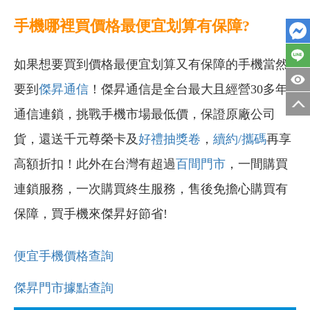
手機哪裡買價格最便宜划算有保障?
如果想要買到價格最便宜划算又有保障的手機當然
要到
傑昇通信
！傑昇通信是全台最大且經營30多年
通信連鎖，挑戰手機市場最低價，保證原廠公司
貨，還送千元尊榮卡及
好禮抽獎卷
，
續約/攜碼
再享
高額折扣！此外在台灣有超過
百間門市
，一間購買
連鎖服務，一次購買終生服務，售後免擔心購買有
保障，買手機來傑昇好節省!
便宜手機價格查詢
傑昇門市據點查詢