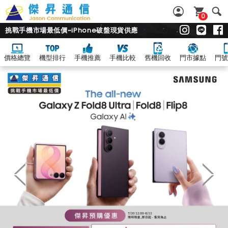
0
挑戰手機市場最低價~iPhone破盤現貨供應
價格總覽
機型排行
手機推薦
手機比較
舊機回收
門市據點
門號