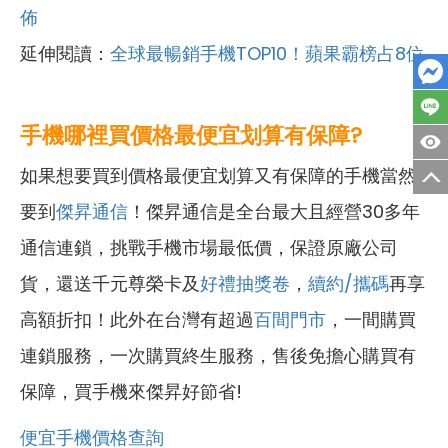
佈
延伸閱讀：
全球最暢銷手機TOP10！蘋果霸榜占8位
手機哪裡買價格最便宜划算有保障?
如果想要買到價格最便宜划算又有保障的手機當然
要到
傑昇通信
！傑昇通信是全台最大且經營30多年
通信連鎖，挑戰手機市場最低價，保證原廠公司
貨，還送千元尊榮卡及
好禮抽獎卷
，
續約/攜碼
再享
高額折扣！此外在台灣有超過
百間門市
，一間購買
連鎖服務，一次購買終生服務，售後免擔心購買有
保障，買手機來傑昇好節省!
便宜手機價格查詢