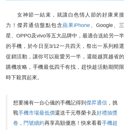
女神節一結束，就讓白色情人節的好康來接
力！傑昇通信盤點包含
蘋果iPhone
、Google、三
星、OPPO及vivo等五大品牌中，最適合送給另一半
的手機，於今日至3/12一共四天，祭出一系列精選
促銷活動，讓你可以寵愛另一半，還能越買越省的
購機攻略，手機最低四千有找，趕快趁活動期間限
時下殺買起來。
想要擁有一台心儀的手機記得到
傑昇通信
，挑
戰
手機市場最低價
還送千元尊榮卡及
好禮抽獎
卷
，
門號續約
再享高額優惠！快來看看
手機超