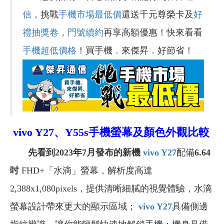
信
，挑戰
手機市場最低價
還送千元尊榮卡及
好
禮抽獎卷
，
門號續約
再享高額優惠！快來看看
手機超低價格
！買手機．來傑昇．好節省！
vivo Y27、Y55s
手機螢幕及顏色外觀比較
先看到2023年7月發布的新機
vivo Y27
配備
6.64
吋
FHD+「水滴」螢幕，解析度高達
2,388x1,080pixels，提供清晰細膩的視覺體驗，水滴
螢幕設計帶來更大的顯示區域；
vivo Y27
具備側邊