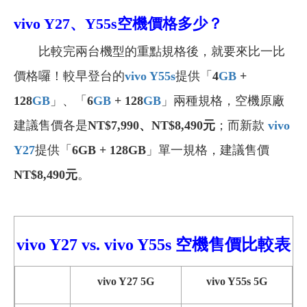
vivo Y27、Y55s空機
價格多少？
比較完兩台機型的重點規格後，就要來比一比
價格囉！較早登台的
vivo Y55s
提供「
4
GB
+
128
GB
」、「
6
GB
+ 128
GB
」兩種規格，空機原廠
建議售價各是
NT$7,990、NT$8,490元
；而新款
vivo
Y27
提供「
6GB + 128GB
」單一規格，建議售價
NT$8,490元
。
vivo Y27
vs.
vivo
Y55s 空機售價比較
表
vivo Y27 5G
vivo Y55s 5G