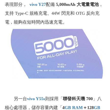
表現部分，
vivo Y27
配備
5
,000mAh 大電量電池
，
支持 Type-C 規格充電、44W 閃充和 OTG 反向充
電，能夠在短時間內迅速充電。
另一台
vivo Y55s
則採用
「
聯發科天璣 700
」八
核心處理器，儲存容量內建「
4
GB
RAM
＋128
GB