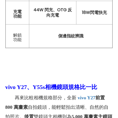
44W 閃充、OTG 反
充電
18W閃電快充
向充電
功能
解鎖
側邊指紋辨識
功能
vivo Y27、Y55s相機鏡頭規格比一比
再來比較相機規格部分，全新
vivo Y27
前置
800 萬畫素
自拍鏡頭，能輕鬆拍出清晰、自然的自
拍照片。
後置
雙鏡頭主相機則為
5,000 萬畫素主鏡頭