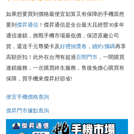
如果想要買到價格最便宜划算又有保障的手機當然
要到
傑昇通信
！傑昇通信是全台最大且經營30多年
通信連鎖，挑戰手機市場最低價，保證原廠公司
貨，還送千元尊榮卡及
好禮抽獎卷
，
續約/攜碼
再享
高額折扣！此外在台灣有超過
百間門市
，一間購買
連鎖服務，一次購買終生服務，售後免擔心購買有
保障，買手機來傑昇好節省!
便宜手機價格查詢
傑昇門市據點查詢