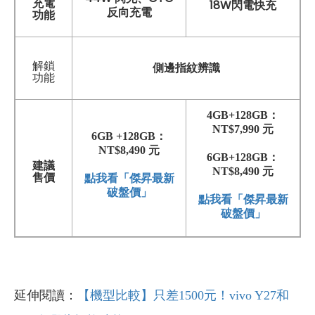
充電
18W閃電快充
反向充電
功能
解鎖
側邊指紋辨識
功能
4GB+128GB：
NT$7,990 元
6GB +128GB：
NT$8,490 元
6GB+128GB：
建議
NT$8,490 元
售價
點我看「傑昇最新
破盤價」
點我看「傑昇最新
破盤價」
延伸閱讀：
【機型比較】只差1500元！vivo Y27和