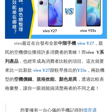
vivo最近在台發布全新
中階手機
vivo Y27
，親
民的空機價位獲得許多消費者的青睞！而
vivo Y系
列產品
，也經常成為消費者比較的項目。這次就要
來比一比新款
vivo Y27
跟較早推出的
Y55s
，兩款機
型的
空機
價錢、規格效能、顏色差異
，透過比較表
格彙整，讓你一眼就能搞清楚兩者的不同之處！
想要擁有一台心儀的手機記得到
傑昇通