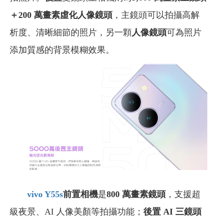
＋200 萬畫素虛化人像鏡頭
，主鏡頭可以拍攝高解
析度、清晰細節的照片，另一顆
人像鏡頭
可為照片
添加質感的背景模糊效果。
vivo Y55s
前置相機
是
800 萬畫素鏡頭
，支援超
級夜景、AI 人像美顏等拍攝功能；
後置 AI 三鏡頭