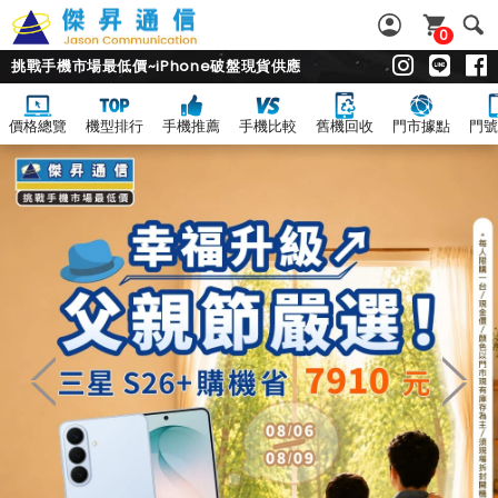
0
挑戰手機市場最低價~iPhone破盤現貨供應
價格總覽
機型排行
手機推薦
手機比較
舊機回收
門市據點
門號