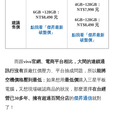
4GB+128GB：
NT$7,990 元
6GB +128GB：
NT$8,490 元
6GB+128GB：
建議
NT$8,490 元
售價
點我看「傑昇最新
破盤價」
點我看「傑昇最新
破盤價」
而跟
vivo官網、
電商平台相比，大間的連鎖通
訊行沒有
原廠扛價壓力、平台抽成問題，所以
能將
空機價格壓到最低
；如果想用
最低價
購入三星平板
電腦
，
又想現場確認商品的狀況，那麼選擇
在台經
營已30多年
、
擁有超過百間分店
的
傑昇通信
就對
了！