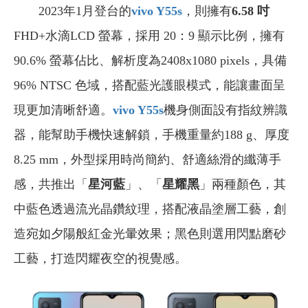
2023年1月登台的
vivo Y55s
，則擁有
6.58 吋
FHD+水滴LCD 螢幕，採用 20：9 顯示比例，擁有
90.6% 螢幕佔比、解析度為2408x1080 pixels，具備
96% NTSC 色域，搭配藍光護眼模式，能讓畫面呈
現更加清晰舒適。
vivo Y55s
機身側面設有指紋辨識
器，能幫助手機快速解鎖，手機重量約188 g、厚度
8.25 mm，外型採用時尚簡約、舒適絲滑的纖薄手
感，共推出「
星河藍
」、「
星耀黑
」兩種顏色，其
中藍色透過流光晶鑽紋理，搭配液晶塗層工藝，創
造宛如夕陽般紅金光暈效果；黑色則選用閃點磨砂
工藝，打造閃耀夜空的視覺感。