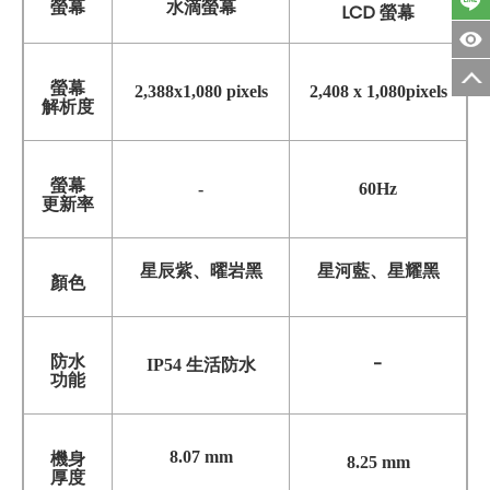
螢幕
水滴螢幕
LCD 螢幕
螢幕
2
,
388x1
,
080 pixels
2,408 x 1,080pixels
解析度
螢幕
-
60Hz
更新率
星辰紫、曜岩黑
星河藍
、
星耀黑
顏色
防水
-
IP54 生活防水
功能
8.07 mm
機身
8.25 mm
厚度