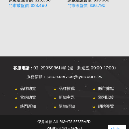
門市破盤價: $28,490
門市破盤價: $36,790
門
客服電話：
02-29959861 轉1 (週一到週五 09:00-17:00)
jason.service@jyes.com.tw
品牌總覽
品牌推薦
縣市據點
電信總覽
新知主題
類別比較
熱門新知
購物須知
網站導覽
傑昇通信 ALL RIGHTS RESERVED.
WEBDESIGN - GRNET