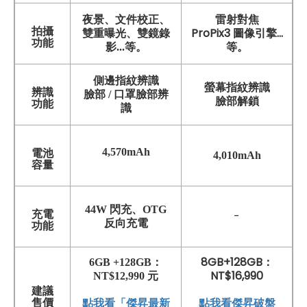
雷射對焦
夜景、文件校正、
拍攝
ProPix3 圖像引擎...
雙重曝光、雙鏡錄
功能
等。
影...等。
側邊指紋辨識
螢幕指紋辨識
辨識
臉部 / 口罩臉部辨
臉部解鎖
功能
識
4,570mAh
電池
4,010mAh
容量
44W 閃充、OTG
充電
-
反向充電
功能
8GB+128GB：
6GB +128GB：
NT$16,990
NT$12,990 元
建議
點我看傑昇破盤
售價
點我看「傑昇最新