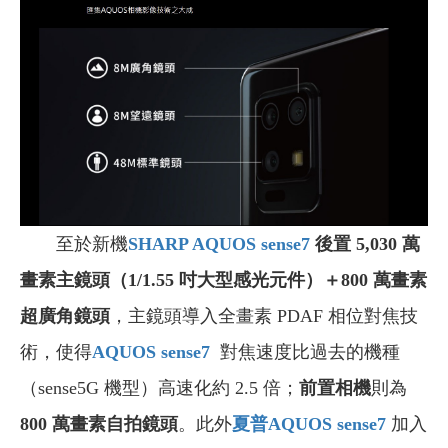
至於新機
SHARP AQUOS sense7
後置 5,030 萬
畫素主鏡頭（1/1.55 吋大型感光元件）＋800 萬畫素
超廣角鏡頭
，主鏡頭導入全畫素 PDAF 相位對焦技
術，使得
AQUOS sense7
對焦速度比過去的機種
（sense5G 機型）高速化約 2.5 倍；
前置相機
則為
800 萬畫素自拍鏡頭
。此外
夏普AQUOS sense7
加入