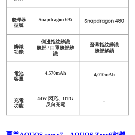
Snapdragon 695
處理器
Snapdragon 480
型號
側邊指紋辨識
螢幕指紋辨識
辨識
臉部 / 口罩臉部辨
臉部解鎖
功能
識
4,570mAh
電池
4,010mAh
容量
44W 閃充、OTG
充電
-
反向充電
功能
夏普AQUOS sense7、AQUOS Zero6相機