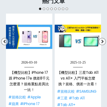
熱門文章
2026-03-10
2025-11-25
d
【機型比較】iPhone 17
【機型比較】三星Tab A11
跟 iPhone 17e 價差8千元
vs A11+ 入門平板怎麼
特
怎麼選？規格重點差異比
挑？規格、價差一次看！
一比！
#規格比較
#SAMSUNG
#規格比較
#Apple
#三星
#Tab A11
#蘋果
#iPhone 17
#Tab A11+