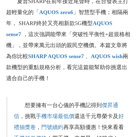
夏普SHARP在前年接近尾聲時，在台發表主打
超輕量化的「
AQUOS zero6
」智慧型手機；相隔兩
年， SHARP終於又亮相新款5G機型
AQUOS
sense7
，這次強調能帶來「突破性平衡性+超規格相
機」，並帶來萬元出頭的親民空機價。本篇文章將
為你比較
SHARP AQUOS sense7
、
AQUOS wish
兩
款機型的重點規格分析，看完這篇能幫助你挑選出
適合自己的手機！
想要擁有一台心儀的手機記得到
傑昇通
信
，挑戰
手機市場最低價
還送千元尊榮卡及
好
禮抽獎卷
，
門號續約
再享高額優惠！快來看看