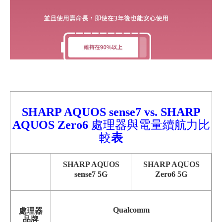
SHARP AQUOS sense7
vs.
SHARP
AQUOS Zero6
處理器與電量續航力比
較
表
SHARP AQUOS
SHARP AQUOS
sense7 5G
Zero6 5G
Qualcomm
處理器
品牌