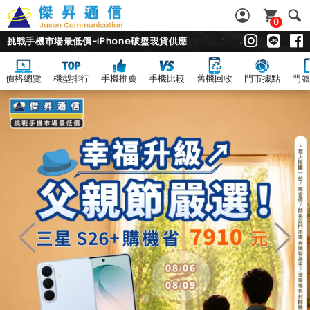
0
挑戰手機市場最低價~iPhone破盤現貨供應
價格總覽
機型排行
手機推薦
手機比較
舊機回收
門市據點
門號