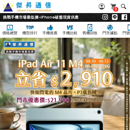
0
挑戰手機市場最低價~iPhone破盤現貨供應
價格總覽
機型排行
手機推薦
手機比較
舊機回收
門市據點
門號