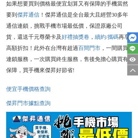
如果想要買到價格最便宜划算又有保障的手機當然
要到
傑昇通信
！傑昇通信是全台最大且經營30多年
通信連鎖，挑戰手機市場最低價，保證原廠公司
貨，還送千元尊榮卡及
好禮抽獎卷
，
續約/攜碼
再享
高額折扣！此外在台灣有超過
百間門市
，一間購買
連鎖服務，一次購買終生服務，售後免擔心購買有
保障，買手機來傑昇好節省!
便宜手機價格查詢
傑昇門市據點查詢