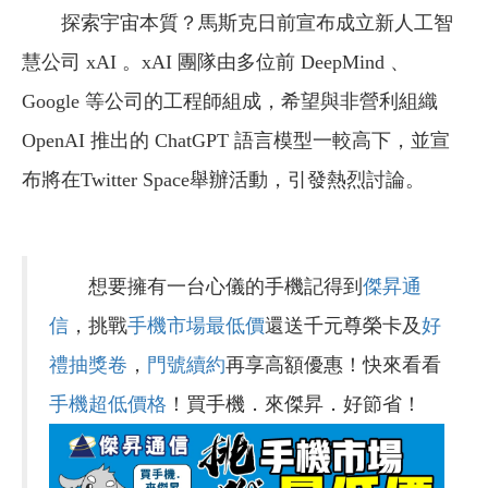
探索宇宙本質？馬斯克日前宣布成立新人工智
慧公司 xAI 。xAI 團隊由多位前 DeepMind 、
Google 等公司的工程師組成，希望與非營利組織
OpenAI 推出的 ChatGPT 語言模型一較高下，並宣
布將在Twitter Space舉辦活動，引發熱烈討論。
想要擁有一台心儀的手機記得到
傑昇通
信
，挑戰
手機市場最低價
還送千元尊榮卡及
好
禮抽獎卷
，
門號續約
再享高額優惠！快來看看
手機超低價格
！買手機．來傑昇．好節省！