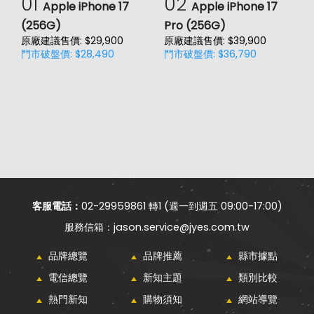
01
02
Apple iPhone 17
Apple iPhone 17
(256G)
Pro (256G)
(
原廠建議售價: $29,900
原廠建議售價: $39,900
原
門市破盤價: $28,490
門市破盤價: $36,790
門
客服電話：
02-29959861 轉1 (週一到週五 09:00-17:00)
jason.service@jyes.com.tw
品牌總覽
品牌推薦
縣市據點
電信總覽
新知主題
類別比較
熱門新知
購物須知
網站導覽