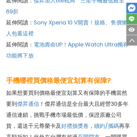
延伸閱讀：
傑昇加入618戰局 三星手機最低殺至
69折
延伸閱讀：
Sony Xperia 10 V開賣！規格、售價懶
人包看這裡
延伸閱讀：
電池壽命UP！Apple Watch Ultra獨有
功能將下放
手機哪裡買價格最便宜划算有保障?
如果想要買到價格最便宜划算又有保障的手機當然
要到
傑昇通信
！傑昇通信是全台最大且經營30多年
通信連鎖，挑戰手機市場最低價，保證原廠公司
貨，還送千元尊榮卡及
好禮抽獎卷
，
續約/攜碼
再享
高額折扣！此外在台灣有超過
百間門市
，一間購買