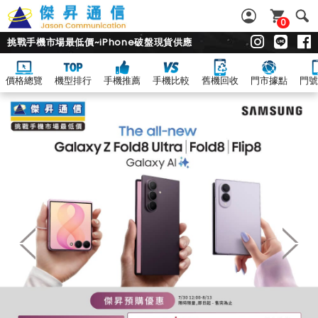
0
挑戰手機市場最低價~iPhone破盤現貨供應
價格總覽
機型排行
手機推薦
手機比較
舊機回收
門市據點
門號