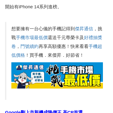
開始有iPhone 14系列進榜。
想要擁有一台心儀的手機記得到
傑昇通信
，挑
戰
手機市場最低價
還送千元尊榮卡及
好禮抽獎
卷
，
門號續約
再享高額優惠！快來看看
手機超
低價格
！買手機．來傑昇．好節省！
Google剛上市
新機
成降價王 高CP
首選