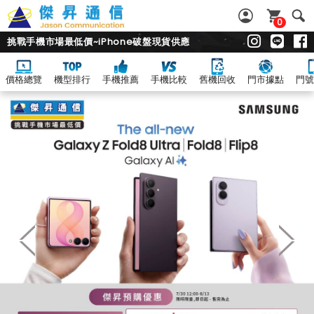
0
挑戰手機市場最低價~iPhone破盤現貨供應
價格總覽
機型排行
手機推薦
手機比較
舊機回收
門市據點
門號