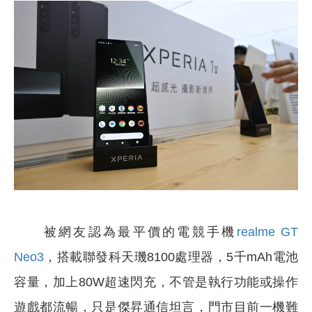
被網友認為最平價的電競手機
realme GT
Neo3
，搭載聯發科天璣8100處理器，5千mAh電池
容量，加上80W超速閃充，不管是執行功能或操作
遊戲都流暢，只是傑昇通信坦言，門市目前一機難