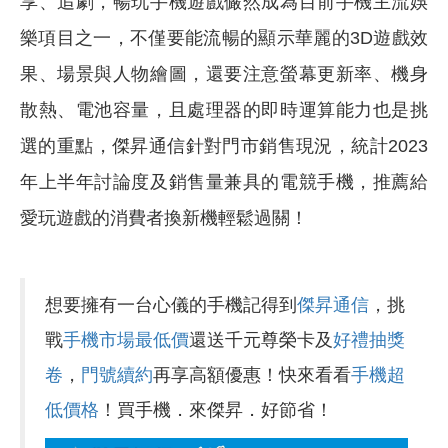
享、追劇，暢玩手機遊戲儼然成為目前手機主流娛
樂項目之一，不僅要能流暢的顯示華麗的3D遊戲效
果、場景與人物繪圖，還要注意螢幕更新率、機身
散熱、電池容量，且處理器的即時運算能力也是挑
選的重點，傑昇通信針對門市銷售現況，統計2023
年上半年討論度及銷售量兼具的電競手機，推薦給
愛玩遊戲的消費者換新機輕鬆過關！
想要擁有一台心儀的手機記得到
傑昇通信
，挑
戰
手機市場最低價
還送千元尊榮卡及
好禮抽獎
卷
，
門號續約
再享高額優惠！快來看看
手機超
低價格
！買手機．來傑昇．好節省！