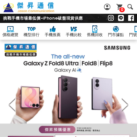
0
挑戰手機市場最低價~iPhone破盤現貨供應
價格總覽
機型排行
手機推薦
手機比較
舊機回收
門市據點
門號