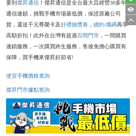
要到
傑昇通信
！傑昇通信是全台最大且經營30多年
通信連鎖，挑戰手機市場最低價，保證原廠公司
貨，還送千元尊榮卡及
好禮抽獎卷
，
續約/攜碼
再享
高額折扣！此外在台灣有超過
百間門市
，一間購買
連鎖服務，一次購買終生服務，售後免擔心購買有
保障，買手機來傑昇好節省!
便宜手機價格查詢
傑昇門市據點查詢