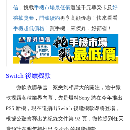
信
，挑戰
手機市場最低價
還送千元尊榮卡及
好
禮抽獎卷
，
門號續約
再享高額優惠！快來看看
手機超低價格
！買手機．來傑昇．好節省！
Switch 後續機款
微軟收購暴雪一案受到相當大的關注，途中微
軟揭露各種業界內幕，先是爆料Sony 將在今年推出
PS5 新機，現在還指出Switch 後繼機款即將登場，
根據公聽會釋出的紀錄文件第 92 頁，微軟提到任天
堂預計在明年初推出 Switch 的後繼機款。