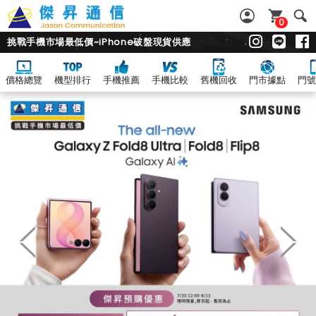
0
挑戰手機市場最低價~iPhone破盤現貨供應
價格總覽
機型排行
手機推薦
手機比較
舊機回收
門市據點
門號