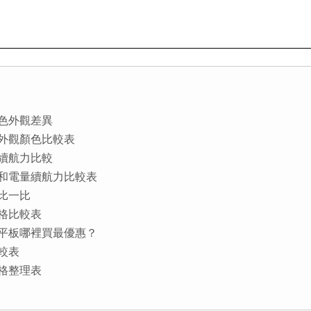
與顏色外觀差異
螢幕及外觀顏色比較表
器和續航力比較
板處理器和電量續航力比較表
能比一比
頭規格比較表
比！平板哪裡買最優惠？
比較表
細規格整理表