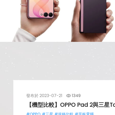
發布於
2023-07-21
1349
【機型比較】OPPO Pad 2與三
#OPPO
#三星
#規格比較
#平板電腦