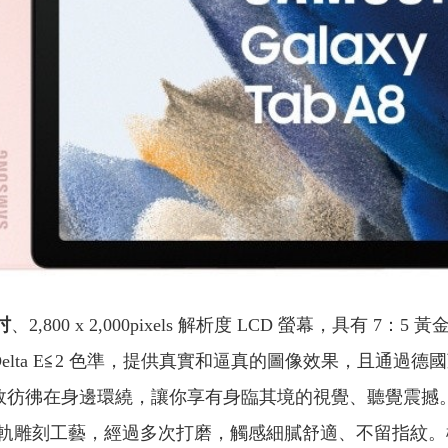
 吋
、2,800 x 2,000pixels 解析度 LCD 螢幕，具
彩、Delta E≦2 色準，提供真實和逼真的圖像效果，且
Atmos，震撼音效彷彿在身邊環繞，讓你享有身臨其境的視覺、聽
刻工藝，經過多次打磨，觸感細膩舒適、不留指紋。機身重量