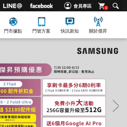
會員專區
0
門市據點
門號方案
快訊新知
關於傑昇