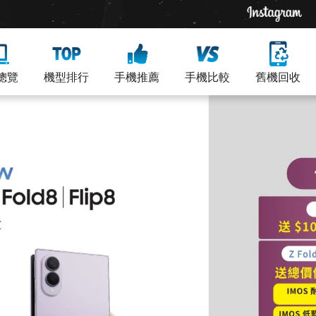
總覽
機型排行
手機推薦
手機比較
舊機回收