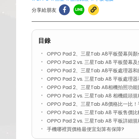
分享給朋友
目錄
OPPO Pad 2、三星Tab A8平板螢幕
OPPO Pad 2 vs. 三星Tab A8 平板
OPPO Pad 2、三星Tab A8平板處理
OPPO Pad 2 vs. 三星Tab A8 平
OPPO Pad 2、三星Tab A8相機拍照功
OPPO Pad 2 vs. 三星Tab A8 相機鏡
OPPO Pad 2、三星Tab A8價格比一
OPPO Pad 2 vs. 三星Tab A8 平板售價
OPPO Pad 2 vs. 三星Tab A8 平板詳
手機哪裡買價格最便宜划算有保障?