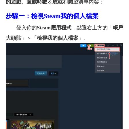
的遊戲
、
遊戲時數
＆
成就
和
願望清單
內容：
步驟一：檢視Steam我的個人檔案
登入你的
Steam應用程式
，點選右上方的「
帳戶
大頭貼
」＞「
檢視我的個人檔案
」。