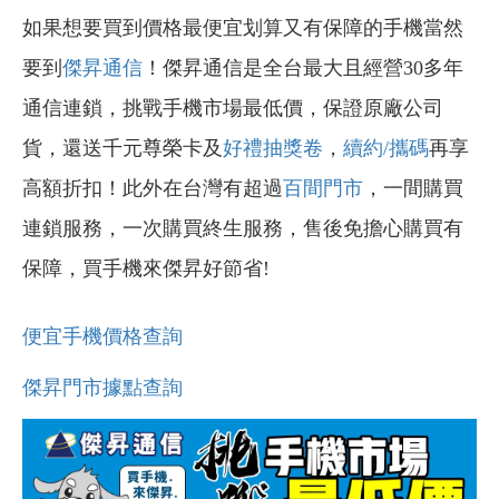
如果想要買到價格最便宜划算又有保障的手機當然
要到
傑昇通信
！傑昇通信是全台最大且經營30多年
通信連鎖，挑戰手機市場最低價，保證原廠公司
貨，還送千元尊榮卡及
好禮抽獎卷
，
續約/攜碼
再享
高額折扣！此外在台灣有超過
百間門市
，一間購買
連鎖服務，一次購買終生服務，售後免擔心購買有
保障，買手機來傑昇好節省!
便宜手機價格查詢
傑昇門市據點查詢