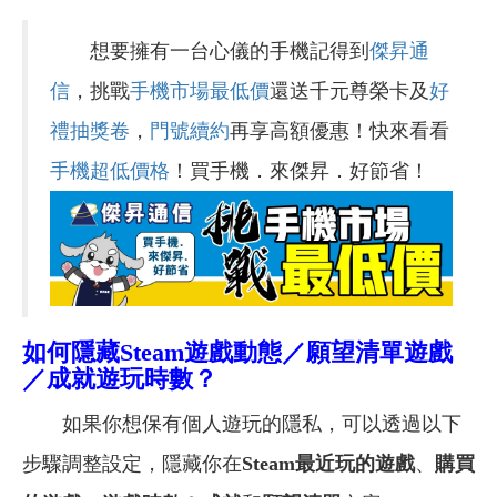
想要擁有一台心儀的手機記得到
傑昇通
信
，挑戰
手機市場最低價
還送千元尊榮卡及
好
禮抽獎卷
，
門號續約
再享高額優惠！快來看看
手機超低價格
！買手機．來傑昇．好節省！
如何隱藏Steam遊戲動態／
願望清單遊戲
／成就遊玩時數？
如果你想保有個人遊玩的隱私，可以透過以下
步驟調整設定，隱藏你在
Steam最近玩的遊戲
、
購買