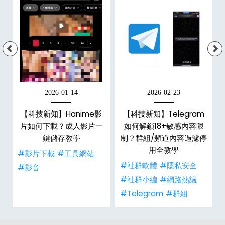
2026-01-14
2026-02-23
x
【科技新知】Hanime影
【科技新知】Telegram
6
片如何下載？成人影片一
如何解鎖18+敏感內容限
數
鍵儲存教學
制？群組/頻道內容過濾停
用全教學
#影片下載
#工具網站
事
#社群軟體
#隱私安全
#影音
#社群小編
#網路熱議
#Telegram
#群組