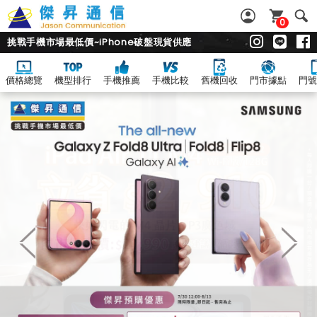
0
挑戰手機市場最低價~iPhone破盤現貨供應
價格總覽
機型排行
手機推薦
手機比較
舊機回收
門市據點
門號