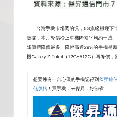
台灣手機市場悶的慌，5G旗艦機迎下半年降
數據，本月降價榜上單機降幅平均約一成，
降價榜降價最多、降幅高達29%的手機是新機v
機Galaxy Z Fold4（12G+512G）再
想要擁有一台心儀的手機記得到
傑昇通
低價格
！買手機．來傑昇．好節省！