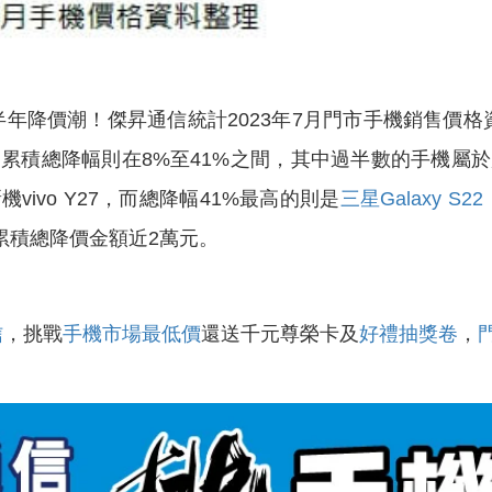
價潮！傑昇通信統計2023年7月門市手機銷售價格資
累積總降幅則在8%至41%之間，其中過半數的手機屬
ivo Y27，而總降幅41%最高的則是
三星Galaxy S2
降價，累積總降價金額近2萬元。
信
，挑戰
手機市場最低價
還送千元尊榮卡及
好禮抽獎卷
，