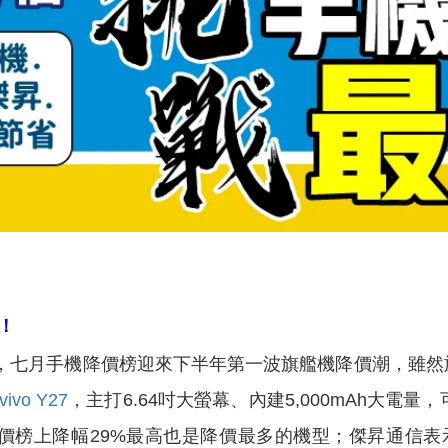
在！
七月手機降價榜迎來下半年第一波旗艦機降價潮，雖然旗
vivo Y27
，主打6.64吋大螢幕、內建5,000mAh大電量
月降價榜上降幅29%最高也是降價最多的機型；傑昇通信