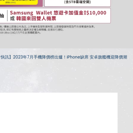
快訊】2023年7月手機降價榜出爐！iPhone缺席 安卓旗艦機迎降價潮