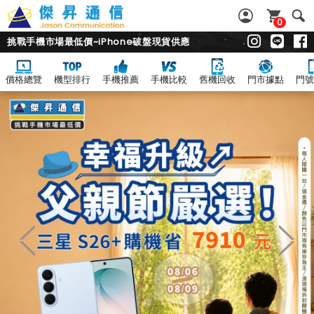
0
挑戰手機市場最低價~iPhone破盤現貨供應
價格總覽
機型排行
手機推薦
手機比較
舊機回收
門市據點
門號