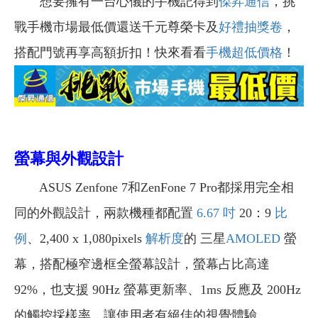
想要擁有一台心儀的手機記得到
傑昇通信
，挑
戰手機市場最低價還送千元尊榮卡及
好禮抽獎卷
，
搭配門號再享高額折扣！快來看看
手機超低價格
！
螢幕與外觀設計
ASUS Zenfone 7和ZenFone 7 Pro都採用完全相
同的外觀設計，兩款機種都配置
6.67 吋
20：9
比
例
、2,400 x 1,080pixels
解析度
的 三星
AMOLED
螢
幕，搭配極窄邊框全螢幕設計，螢幕占比高達
92%，也支援 90Hz 螢幕更新率、1ms 反應及 200Hz
的觸控採樣率，讓使用者有絕佳的視覺體驗。