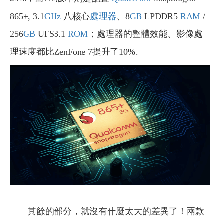
865+, 3.1
GHz
八核心
處理器
、8
GB
LPDDR5
RAM
/
256
GB
UFS3.1
ROM
；處理器的整體效能、影像處
理速度都比ZenFone 7提升了10%。
其餘的部分，就沒有什麼太大的差異了！兩款