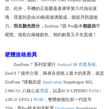
證。此外，手機的正面覆蓋著康寧第六代強化玻
璃，背蓋則是由3D曲面玻璃製成，能提升防護能
力。
而在顏色部分，
Zenfone 7跟 Pro版本
都提供
宇
曜黑、煥彩白兩種顏色，簡約耐看又不失質感！
硬體規格差異
ZenFone 7 系列皆運行
Android
10
作業系統
、
ZenUI 7 操作介面，兩者在規格上最大的差異，就是
ZenFone 7搭載的是
Qualcomm
Snapdragon 865,
2.84
GHz
八核心
處理器
，以及6
GB
LPDDR5
RAM
/
128
GB
UFS3.1
ROM
，整體效能比前一代提升
25%；而Pro版本則是配置
Qualcomm
Snapdragon