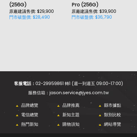
(256G)
Pro (256G)
(
原廠建議售價: $29,900
原廠建議售價: $39,900
原
門市破盤價: $28,490
門市破盤價: $36,790
門
客服電話：
02-29959861 轉1 (週一到週五 09:00-17:00)
jason.service@jyes.com.tw
品牌總覽
品牌推薦
縣市據點
電信總覽
新知主題
類別比較
熱門新知
購物須知
網站導覽