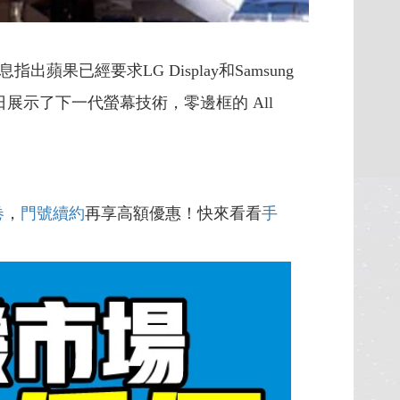
經要求LG Display和Samsung
近日展示了下一代螢幕技術，零邊框的 All
卷
，
門號續約
再享高額優惠！快來看看
手