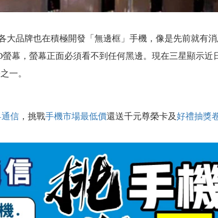
品牌也在積極開發「無邊框」手機，像是先前就有消息指出蘋果已
」的OLED螢幕，螢幕正面必須看不到任何黑邊。現在三星顯示
趨勢之一。
昇通信
，挑戰
手機市場最低價
還送千元尊榮卡及
好禮抽獎
！