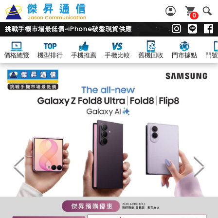
0
挑戰手機市場最低價~iPhone破盤現貨供應
價格總覽
機型排行
手機推薦
手機比較
舊機回收
門市據點
門號