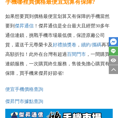
手機哪裡買價格最便宜划算有保障?
如果想要買到價格最便宜划算又有保障的手機當然
要到
傑昇通信
！傑昇通信是全台最大且經營30多年
通信連鎖，挑戰手機市場最低價，保證原廠公司
貨，還送千元尊榮卡及
好禮抽獎卷
，
續約/攜碼
再享
高額折扣！此外在台灣有超過
百間門市
，一間購買
連鎖服務，一次購買終生服務，售後免擔心購買有
保障，買手機來傑昇好節省!
便宜手機價格查詢
傑昇門市據點查詢