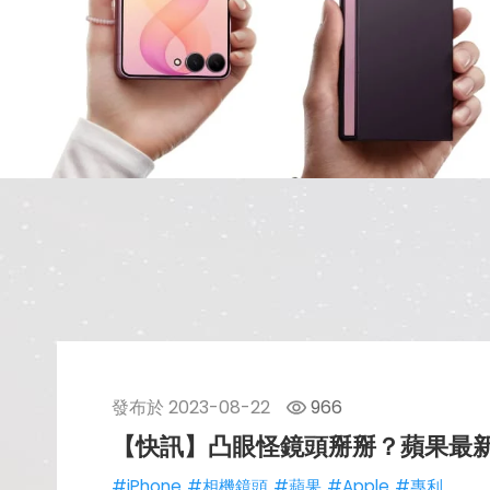
發布於
2023-08-22
966
【快訊】凸眼怪鏡頭掰掰？蘋果最
#iPhone
#相機鏡頭
#蘋果
#Apple
#專利