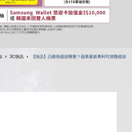
知
3C快訊
【快訊】凸眼怪鏡頭掰掰？蘋果最新專利可摺疊鏡頭