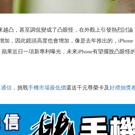
頭越來越凸，甚至調侃變成了凸眼怪，在外觀上引發熱烈討
因此鏡頭高度也會增加，像是去年推出的，iPhone 14 
21mm。蘋果近日一項新專利曝光，未來iPhone有望擺脫凸眼
昇通信
，挑戰
手機市場最低價
還送千元尊榮卡及
好禮抽獎
！