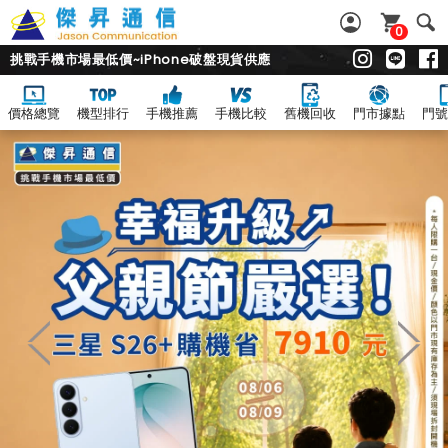
0
挑戰手機市場最低價~iPhone破盤現貨供應
價格總覽
機型排行
手機推薦
手機比較
舊機回收
門市據點
門號