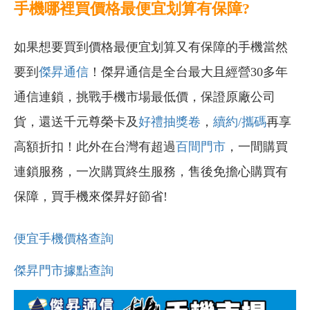
手機哪裡買價格最便宜划算有保障?
如果想要買到價格最便宜划算又有保障的手機當然
要到
傑昇通信
！傑昇通信是全台最大且經營30多年
通信連鎖，挑戰手機市場最低價，保證原廠公司
貨，還送千元尊榮卡及
好禮抽獎卷
，
續約/攜碼
再享
高額折扣！此外在台灣有超過
百間門市
，一間購買
連鎖服務，一次購買終生服務，售後免擔心購買有
保障，買手機來傑昇好節省!
便宜手機價格查詢
傑昇門市據點查詢