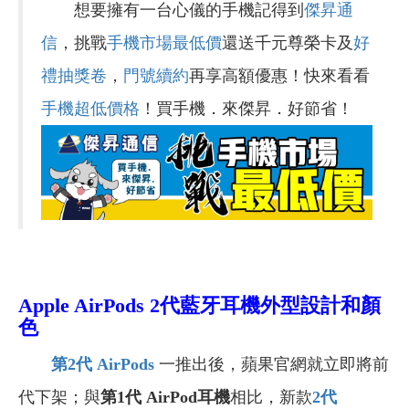
想要擁有一台心儀的手機記得到
傑昇通
信
，挑戰
手機市場最低價
還送千元尊榮卡及
好
禮抽獎卷
，
門號續約
再享高額優惠！快來看看
手機超低價格
！買手機．來傑昇．好節省！
Apple AirPods 2代藍牙耳機外型設計和顏
色
第2
代 AirPods
一推出後，蘋果官網就立即將前
代下架；與
第1代 AirPod耳機
相比，新款
2
代