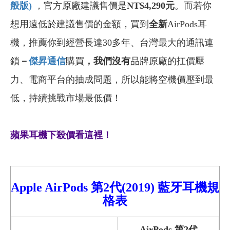
般版)
，官方原廠建議售價是
NT$4,290元
。
而若
你
想用遠低於建議售價的金額，買到
全新
AirPods耳
機，推薦你到經營長達30多年、台灣最大的通訊連
鎖
－
傑昇通信
購買
，我們沒有
品牌原廠的扛價壓
力、電商平台的抽成問題，所以能將空機價壓到最
低，持續挑戰市場最低價！
蘋果耳機下殺價看這裡！
Apple
AirPods
第2代(2019) 藍牙耳機規
格表
AirPods 第2代