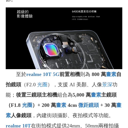
至於
realme 10T 5G
前置相機
則為
800 萬
畫素
自
拍鏡頭
（F2.0
光圈
），支援 AI 美顏、人像
景深
功
能；
後置三鏡頭主相機
組合為
5,000 萬
畫素
主鏡頭
（F1.8
光圈
）+ 200 萬
畫素
4cm
微距鏡頭
+ 30 萬
畫
素
人像鏡頭
，內建街頭攝影、夜拍模式等功能。
realme 10T
在街拍模式提供24mm、50mm兩種拍攝