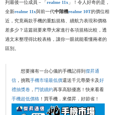
列最後一位成員－「
realme 11x
」！令人好奇的是，
全新
realme 11x
與前一代
中階機
realme 10T
的價位相
近，究竟兩款手機的重點規格、續航力表現和價格
差多少？這篇就要來帶大家進行各項規格比較，透
過文末整理得比較表格，讓你一眼就能看懂兩者的
區別。
想要擁有一台心儀的手機記得到
傑昇通
信
，挑戰
手機市場最低價
還送千元尊榮卡及
好
禮抽獎卷
，
門號續約
再享高額優惠！快來看看
手機超低價格
！買手機．來傑昇．好節省！