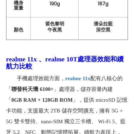
機身
190g
187g
重量
紫色黎明
潘朵拉藍
午夜黑
深空黑
顏色
realme 11x 、realme 10T
處理器效能和續
航力比較
手機處理效能方面，
realme 11x
配有八核心的
「
聯發科天璣 6100+
」處理器，儲存容量內建
「
8GB RAM + 128GB ROM
」，提供 microSD 記憶
卡功能，支援最大 2TB 儲存空間擴充，擁有 5G +
5G 雙卡雙待、nano-SIM 獨立三卡槽、 Wi-Fi 5、藍
牙 5.2、NFC、動態記憶體拓展。續航力表現上，