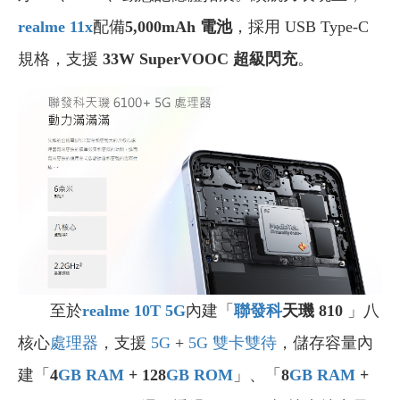
realme 11x
配備
5,000mAh 電池
，採用 USB Type-C
規格，支援
33W SuperVOOC 超級閃充
。
至於
realme 10T 5G
內建「
聯發科
天璣 810
」八
核心
處理器
，支援
5G
+
5G
雙卡雙待
，儲存容量內
建「
4
GB
RAM
+ 128
GB
ROM
」、「
8
GB
RAM
+