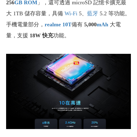
256
GB
ROM
」，還可透過 microSD 記憶卡擴充最
大 1TB 儲存容量，具備
Wi-Fi
5、
藍牙
5.2 等功能。
手機電量部分，
realme 10T
備有
5,000
mAh
大電
量，支援
18W 快充
功能。