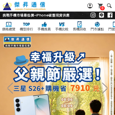
0
挑戰手機市場最低價~iPhone破盤現貨供應
價格總覽
機型排行
手機推薦
手機比較
舊機回收
門市據點
門號