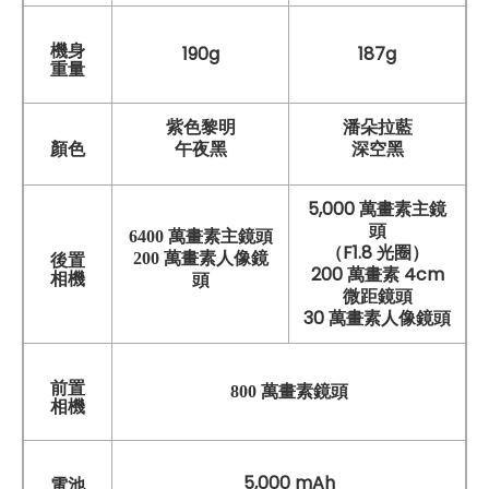
機身
190g
187g
重量
紫色黎明
潘朵拉藍
午夜黑
深空黑
顏色
5,000 萬畫素主鏡
頭
6400 萬畫素主鏡頭
（F1.8 光圈）
200 萬畫素人像鏡
後置
200 萬畫素 4cm
相機
頭
微距鏡頭
30 萬畫素人像鏡頭
前置
800 萬畫素鏡頭
相機
5,000 mAh
電池