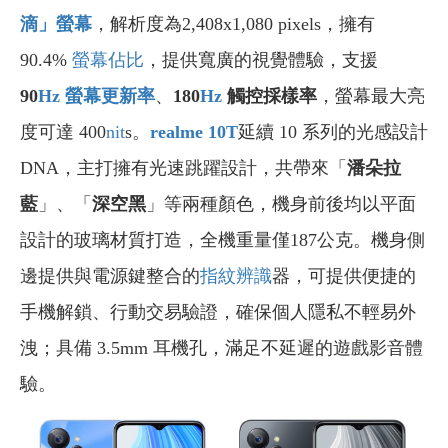
滴」螢幕
，解析度為2,408x1,080 pixels，擁有
90.4%
螢幕佔比
，提供寬廣的視覺體驗，支援
90
Hz
螢幕更新率
、
180
Hz
觸控採樣率
，螢幕最大亮
度可達 400
nit
s。
realme 10T
延續 10 系列的光感設計
DNA，主打擁有光速跳躍設計，共帶來「
潘朵拉
藍
」、「
深空黑
」等兩種顏色，機身前後均以平面
設計的玻璃材質打造，全機重量僅187公克。機身側
邊提供與電源鍵整合的
指紋辨識
器，可提供便捷的
手機解鎖、行動交易驗證，確保個人隱私不輕易外
洩；具備 3.5mm 耳機孔，滿足不延遲的遊戲影音體
驗。