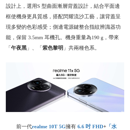
設計上，選用S 型曲面漸層背蓋設計，結合平面邊
框使機身更具質感，搭配閃耀流沙工藝，讓背蓋呈
現多變的色彩感受；側邊電源鍵整合指紋辨識器功
能，保留 3.5mm 耳機孔。機身重量為190 g，帶來
「
午夜黑
」、「
紫色黎明
」共兩種色系。
前一代
realme 10T 5G
擁有
6.6
吋
FHD
+
「水