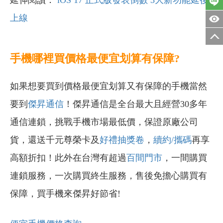
延伸閱讀：
iOS 17 正式版發表倒數 3大新功能延後
上線
手機哪裡買價格最便宜划算有保障?
如果想要買到價格最便宜划算又有保障的手機當然
要到
傑昇通信
！傑昇通信是全台最大且經營30多年
通信連鎖，挑戰手機市場最低價，保證原廠公司
貨，還送千元尊榮卡及
好禮抽獎卷
，
續約/攜碼
再享
高額折扣！此外在台灣有超過
百間門市
，一間購買
連鎖服務，一次購買終生服務，售後免擔心購買有
保障，買手機來傑昇好節省!