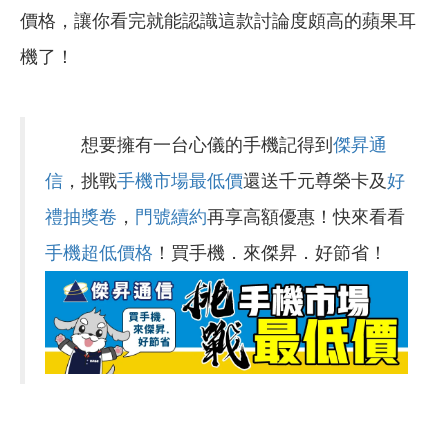
價格，讓你看完就能認識這款討論度頗高的蘋果耳
機了！
想要擁有一台心儀的手機記得到
傑昇通
信
，挑戰
手機市場最低價
還送千元尊榮卡及
好
禮抽獎卷
，
門號續約
再享高額優惠！快來看看
手機超低價格
！買手機．來傑昇．好節省！