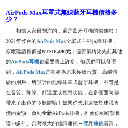
AirPods Max耳罩式無線藍牙耳機價格多
少？
相信大家最關注的，還是藍牙耳機的價錢啦！
2021年登台的
AirPods Max
全罩式主動抗噪耳機，
原廠建議售價是
NT$18,490元
；儘管價格比先前其他
的
AirPods
耳機
都還要貴上許多，但我們可以發現
到，
AirPods Max
是款專為追求極致音質、高端體
驗的用戶，所設計的無線耳罩式藍牙耳機，不管是
在音質、降噪、舒適度或智慧功能，在多個面向都
帶來了出色的聆聽體驗！如果你想用遠低於建議售
價的金額，買到
全新
AirPods耳機，推薦你到經營長
達30多年、台灣最大的通訊連鎖
－
傑昇通信
購買
，