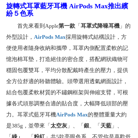
旋轉式耳罩藍牙耳機
AirPods Max推出繽
紛５色系
首先來看到Apple
第一款
「
耳罩式降噪耳機
」的
外型設計，
AirPods Max
採用旋轉式結構設計，方
便使用者隨身收納和攜帶，耳罩內側配置柔軟的記
憶泡棉耳墊，打造絕佳的密合度，搭配網狀織物可
穩固包覆雙耳，平均分散配戴時產生的壓力，提供
全方位舒適的聆聽體驗。頭帶選用透氣網面設計，
結合包覆柔軟材質的不鏽鋼框架與伸縮支臂，可根
據各式頭形調整合適的貼合度，大幅降低頭部的壓
力。耳罩式藍牙耳機
AirPods Max
的整體重量大約
是385g，並帶來「
太空灰
」、「
銀
、「
天藍
」、
「
綠」
、「
粉紅
」共5款亮眼色系，不管你是喜歡低