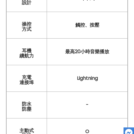
設計
操控
觸控、按壓
方式
耳機
最高20小時音樂播放
續航力
充電
Lightning
連接埠
防水
-
防塵
主動式
O