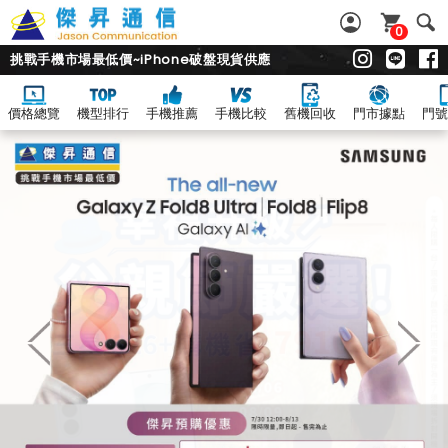
0
挑戰手機市場最低價~iPhone破盤現貨供應
價格總覽
機型排行
手機推薦
手機比較
舊機回收
門市據點
門號