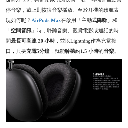
停音樂，戴上則恢復音樂播放。至於耳機的續航表
現如何呢？
AirPods Max
在啟用「
主動式降噪
」和
「
空間音訊
」時，聆聽音樂、觀賞電影或通話的時
間
最長可高達 20 小時
，並以Lightning作為充電接
口，只要
充電5分鐘
，就能
聆聽
約
1.5 小時
的
音樂
。