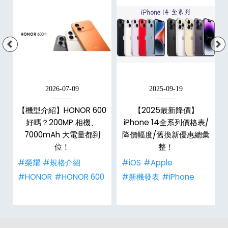
2026-07-09
2025-09-19
手
【機型介紹】HONOR 600
【2025最新降價】
h
好嗎？200MP 相機、
iPhone 14全系列價格表/
整
7000mAh 大電量都到
降價幅度/舊換新優惠總彙
位！
整！
#榮耀
#規格介紹
#iOS
#Apple
#HONOR
#HONOR 600
#新機發表
#iPhone