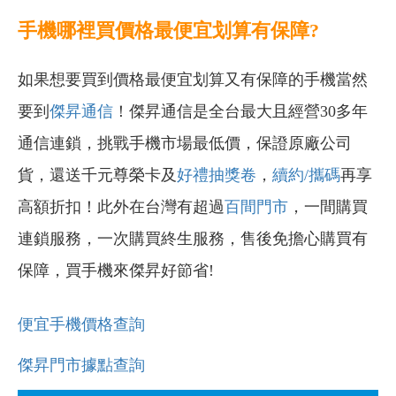
手機哪裡買價格最便宜划算有保障?
如果想要買到價格最便宜划算又有保障的手機當然
要到
傑昇通信
！傑昇通信是全台最大且經營30多年
通信連鎖，挑戰手機市場最低價，保證原廠公司
貨，還送千元尊榮卡及
好禮抽獎卷
，
續約/攜碼
再享
高額折扣！此外在台灣有超過
百間門市
，一間購買
連鎖服務，一次購買終生服務，售後免擔心購買有
保障，買手機來傑昇好節省!
便宜手機價格查詢
傑昇門市據點查詢