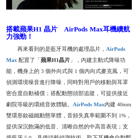
搭載蘋果H1 晶片 AirPods Max耳機續航
力強勁！
再來看到的是藍牙耳機的處理晶片，
AirPods
Max
配置了「
蘋果H1晶片
」，內建主動式降噪功
能，機身上的 3 個外向式與 1 個內向式麥克風，可
偵測環境噪音進行降噪，同時對用戶的移動與耳罩
密合度自動補償；搭配動態頭部追蹤，可提供接近
劇院等級的環繞音效體驗。
AirPods Max
內建 40mm
雙環形釹磁鐵動態單體，音頻失真率範圍不到 1%，
提供深沉飽滿的低音、清晰自然的中高音表現；支
援藍牙 5.0，具備頭戴偵測技術，取下耳機會自動暫