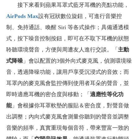
接下來看到蘋果耳罩式藍牙耳機的亮點功能，
AirPods Max
設有冠狀數位旋鈕，可進行音樂控
制、免持通話、喚醒 Siri 等各式操作；具備通透模
式，按下噪音控制按鈕，即可在不取下耳機的狀態
聆聽環境聲音，方便與周遭友人進行交談。「
主動
式降噪
」會以配置的3個外向式麥克風，偵測環境噪
音，透過降噪功能，讓用戶享受沉浸式的音效；而
耳罩內的麥克風會監控傳到使用者耳朵的聲音，並
即時適應耳機的密合度與移動；「
適應性等化功
能
」會根據你耳罩軟墊的服貼＆密合度，對聲音做
出調整；內向式麥克風會測量你聽到的聲音並調整
音樂的頻率，真實重現每個音符，帶來豐富一致的
體驗；而「
空間音訊效果
」能透過裝置進行動態頭