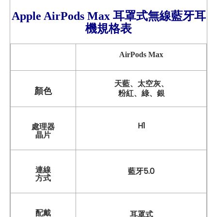
Apple
AirPods Max 耳罩式無線藍牙
耳
機
規格表
AirPods Max
天藍、太空灰、
顏色
粉紅、綠、銀
H1
處理器
晶片
連線
藍牙5.0
方式
配戴
耳罩式