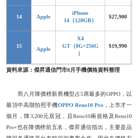
iPhone
14
Apple
$27,900
$
14（128GB）
X4
15
GT（8G+256G
$19,990
$
Apple
）
資料來源：傑昇通信門市8月手機價格資料整理
而八月降價榜新舊機型占5席最多的OPPO，以
最頂中高階拍照手機
OPPO Reno10 Pro
，上市才一
個月，降3,200元居冠，且Reno10兩規格及Reno10
Pro+也在降價榜前五名，傑昇通信指出，主要是品