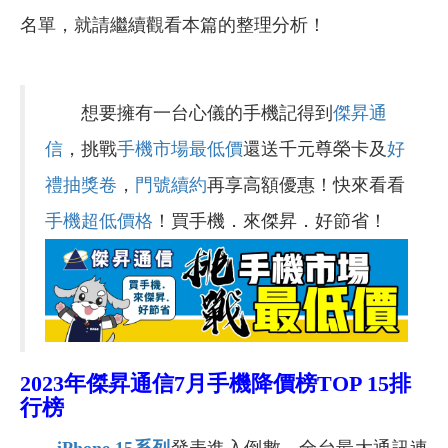
名單，就請繼續觀看本篇的整理分析！
想要擁有一台心儀的手機記得到
傑昇通
信
，挑戰
手機市場最低價
還送千元尊榮卡及
好
禮抽獎卷
，
門號續約
再享高額優惠！快來看看
手機超低價格
！買手機．來傑昇．好節省！
2023年傑昇通信7月手機降價榜TOP 15排
行榜