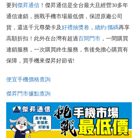
要到
傑昇通信
！傑昇通信是全台最大且經營30多年
通信連鎖，挑戰手機市場最低價，保證原廠公司
貨，還送千元尊榮卡及
好禮抽獎卷
，
續約/攜碼
再享
高額折扣！此外在台灣有超過
百間門市
，一間購買
連鎖服務，一次購買終生服務，售後免擔心購買有
保障，買手機來傑昇好節省!
便宜手機價格查詢
傑昇門市據點查詢