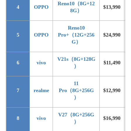
Reno10（8G+12
4
OPPO
$13,990
$
8G）
Reno10
5
OPPO
Pro+（12G+256
$24,990
$
G）
V21s（8G+128G
6
vivo
$11,490
）
11
7
realme
Pro（8G+256G
$12,990
）
V27（8G+256G
8
vivo
$16,990
$
）