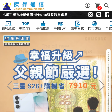
0
挑戰手機市場最低價~iPhone破盤現貨供應
價格總覽
機型排行
手機推薦
手機比較
舊機回收
門市據點
門號