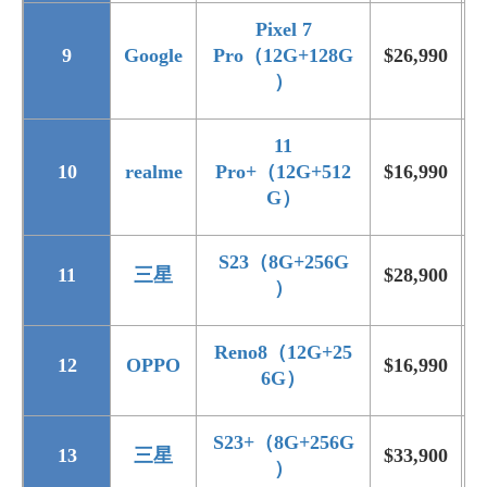
Pixel 7
9
Google
Pro（12G+128G
$26,990
$
）
11
10
realme
Pro+（12G+512
$16,990
$
G）
S23（8G+256G
11
三星
$28,900
$
）
Reno8（12G+25
12
OPPO
$16,990
$
6G）
S23+（8G+256G
13
三星
$33,900
$
）