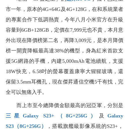
市一年，原本的4G+64G及4G+128G，在和系統業者
的專案合作下低調熱賣，今年八月小米官方在升級
容量到6GB+128GB，定價在7,999元也不貴，本月意
外出現在降價榜第二名，再降3,009元，是本月降價
榜一開賣降幅最高達38%的機型，身為紅米首款支
援5G網路的手機，內建5,000mAh電池續航，支援
18W快充，6.58吋的螢幕覆蓋康寧大猩猩玻璃，還
保留3.5mm耳機孔，現在傑昇通信空機5千有找，完
全可以無痛入手。
而上市至今總降價金額最高的冠亞軍，分別是
三星Galaxy S23+
（8G+256G
）
及
Galaxy
S23
（8G+256G
）
，搭載旗艦級影像系統的S23+，