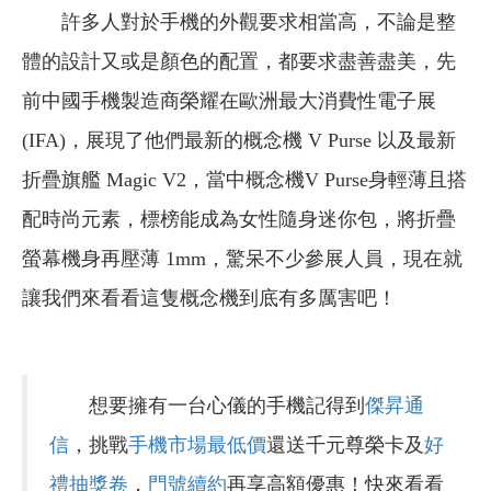
許多人對於手機的外觀要求相當高，不論是整
體的設計又或是顏色的配置，都要求盡善盡美，先
前中國手機製造商榮耀在歐洲最大消費性電子展
(IFA)，展現了他們最新的概念機 V Purse 以及最新
折疊旗艦 Magic V2，當中概念機V Purse身輕薄且搭
配時尚元素，標榜能成為女性隨身迷你包，將折疊
螢幕機身再壓薄 1mm，驚呆不少參展人員，現在就
讓我們來看看這隻概念機到底有多厲害吧！
想要擁有一台心儀的手機記得到
傑昇通
信
，挑戰
手機市場最低價
還送千元尊榮卡及
好
禮抽獎卷
，
門號續約
再享高額優惠！快來看看