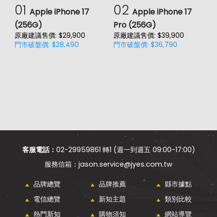
01
02
Apple iPhone 17
Apple iPhone 17
(256G)
Pro (256G)
(
原廠建議售價: $29,900
原廠建議售價: $39,900
原
門市破盤價: $28,490
門市破盤價: $36,790
門
客服電話：
02-29959861 轉1 (週一到週五 09:00-17:00)
jason.service@jyes.com.tw
品牌總覽
品牌推薦
縣市據點
電信總覽
新知主題
類別比較
熱門新知
購物須知
網站導覽