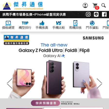
0
挑戰手機市場最低價~iPhone破盤現貨供應
價格總覽
機型排行
手機推薦
手機比較
舊機回收
門市據點
門號