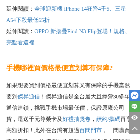
延伸閱讀：
全球迎新機 iPhone 14狂降4千5、三星
A54下殺最低65折
延伸閱讀：
OPPO 新摺疊Find N3 Flip登場！規格、
亮點看這裡
手機哪裡買價格最便宜划算有保障?
如果想要買到價格最便宜划算又有保障的手機當然
要到
傑昇通信
！傑昇通信是全台最大且經營30多年
通信連鎖，挑戰手機市場最低價，保證原廠公司
貨，還送千元尊榮卡及
好禮抽獎卷
，
續約/攜碼
再享
高額折扣！此外在台灣有超過
百間門市
，一間購買