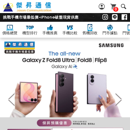
0
挑戰手機市場最低價~iPhone破盤現貨供應
價格總覽
機型排行
手機推薦
手機比較
舊機回收
門市據點
門號