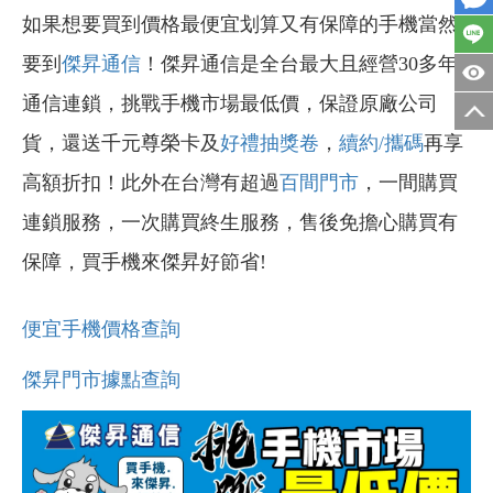
如果想要買到價格最便宜划算又有保障的手機當然
要到
傑昇通信
！傑昇通信是全台最大且經營30多年
通信連鎖，挑戰手機市場最低價，保證原廠公司
貨，還送千元尊榮卡及
好禮抽獎卷
，
續約/攜碼
再享
高額折扣！此外在台灣有超過
百間門市
，一間購買
連鎖服務，一次購買終生服務，售後免擔心購買有
保障，買手機來傑昇好節省!
便宜手機價格查詢
傑昇門市據點查詢