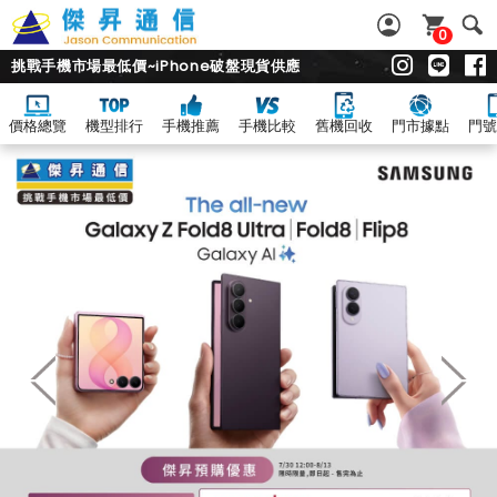
0
挑戰手機市場最低價~iPhone破盤現貨供應
價格總覽
機型排行
手機推薦
手機比較
舊機回收
門市據點
門號