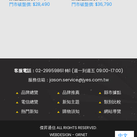
門市破盤價: $28,490
門市破盤價: $36,790
門
客服電話：
02-29959861 轉1 (週一到週五 09:00-17:00)
jason.service@jyes.com.tw
品牌總覽
品牌推薦
縣市據點
電信總覽
新知主題
類別比較
熱門新知
購物須知
網站導覽
傑昇通信 ALL RIGHTS RESERVED.
WEBDESIGN - GRNET
中文