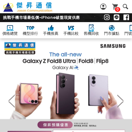
0
挑戰手機市場最低價~iPhone破盤現貨供應
價格總覽
機型排行
手機推薦
手機比較
舊機回收
門市據點
門號