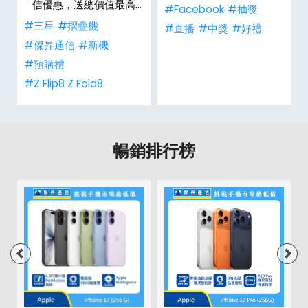
信優惠，送總價值最高
#Facebook
#抽獎
$2,180 好禮
#三星
#摺疊機
禮
#直播
#中獎
#好禮
#傑昇通信
#新機
#預購禮
#Z Flip8 Z Fold8
暢銷排行榜