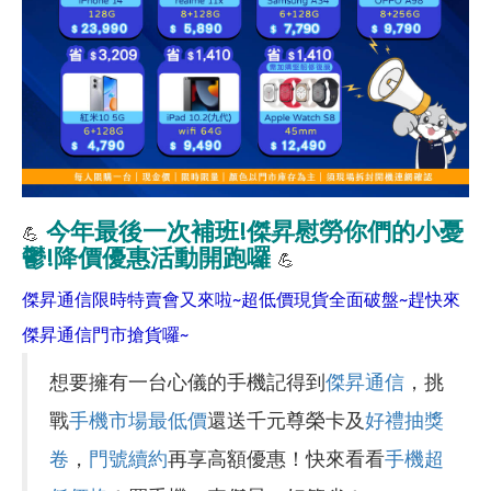
今年最後一次補班!傑昇慰勞你們的小憂
💪
鬱!降價優惠活動開跑囉
💪
傑昇通信限時特賣會又來啦~超低價現貨全面破盤~趕快來
傑昇通信門市搶貨囉~
想要擁有一台心儀的手機記得到
傑昇通信
，挑
戰
手機市場最低價
還送千元尊榮卡及
好禮抽獎
卷
，
門號續約
再享高額優惠！快來看看
手機超