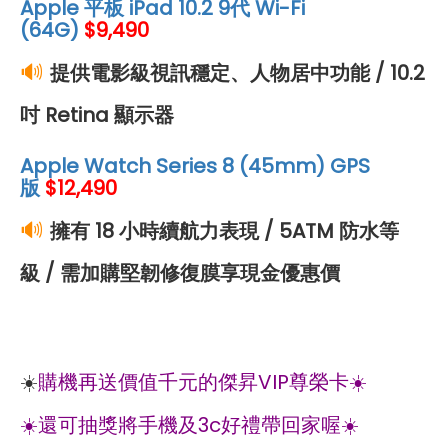
Apple 平板 iPad 10.2 9代 Wi-Fi
(64G)
$
9,490
🔊
提供電影級視訊穩定、人物居中功能 / 10.2
吋 Retina 顯示器
Apple Watch Series 8 (45mm) GPS
版
$
12,490
🔊
擁有 18 小時續航力表現 / 5ATM 防水等
級 / 需加購堅韌修復膜享現金優惠價
☀️
購機再送價值千元的傑昇VIP尊榮卡☀️
☀️還可抽獎將手機及3c好禮帶回家喔☀️