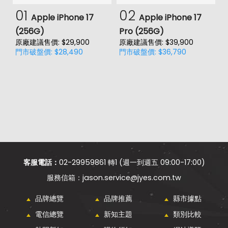
01
02
Apple iPhone 17
Apple iPhone 17
(256G)
Pro (256G)
(
原廠建議售價: $29,900
原廠建議售價: $39,900
原
門市破盤價: $28,490
門市破盤價: $36,790
門
客服電話：
02-29959861 轉1 (週一到週五 09:00-17:00)
jason.service@jyes.com.tw
品牌總覽
品牌推薦
縣市據點
電信總覽
新知主題
類別比較