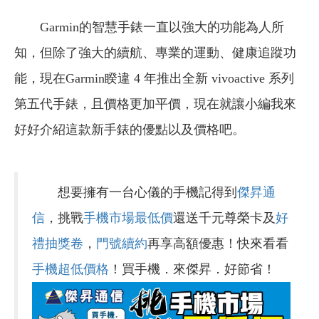
Garmin的智慧手錶一直以強大的功能為人所
知，但除了強大的續航、專業的運動、健康追蹤功
能，現在Garmin睽違 4 年推出全新 vivoactive 系列
第五代手錶，且價格更加平價，現在就讓小編我來
好好介紹這款新手錶的優點以及價格吧。
想要擁有一台心儀的手機記得到
傑昇通
信
，挑戰
手機市場最低價
還送千元尊榮卡及
好
禮抽獎卷
，
門號續約
再享高額優惠！快來看看
手機超低價格
！買手機．來傑昇．好節省！