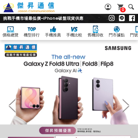
0
挑戰手機市場最低價~iPhone破盤現貨供應
價格總覽
機型排行
手機推薦
手機比較
舊機回收
門市據點
門號