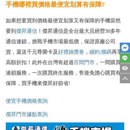
手機哪裡買價格最便宜划算有保障?
如果想要買到價格最便宜划算又有保障的手機當然
要到
傑昇通信
！傑昇通信是全台最大且經營30多年
通信連鎖，挑戰手機市場最低價，保證原廠公司
貨，還送千元尊榮卡及
好禮抽獎卷
，
續約/攜碼
再享
高額折扣！此外在台灣有超過
百間門市
，一間購買
連鎖服務，一次購買終生服務，售後免擔心購買有
保障，買手機來傑昇好節省!
便宜手機價格查詢
傑昇門市據點查詢