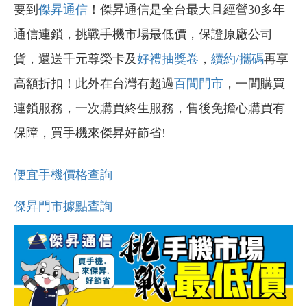
要到
傑昇通信
！傑昇通信是全台最大且經營30多年
通信連鎖，挑戰手機市場最低價，保證原廠公司
貨，還送千元尊榮卡及
好禮抽獎卷
，
續約/攜碼
再享
高額折扣！此外在台灣有超過
百間門市
，一間購買
連鎖服務，一次購買終生服務，售後免擔心購買有
保障，買手機來傑昇好節省!
便宜手機價格查詢
傑昇門市據點查詢