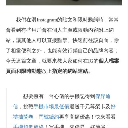
我們在滑Instagram的貼文和限時動態時，常常
會看到有些用戶會在個人主頁或限動內容附上網
站，讓其他人可以直接點擊、快速前往該頁面，除
了相當便利之外，也能有效行銷自己的品牌內容；
今天這篇文章，就要來教大家如何在IG的
個人檔案
頁面
和
限時動態
放上
指定的網站連結
。
想要擁有一台心儀的手機記得到
傑昇通
信
，挑戰
手機市場最低價
還送千元尊榮卡及
好
禮抽獎卷
，
門號續約
再享高額優惠！快來看看
手機超低價格
！買手機．來傑昇．好節省！