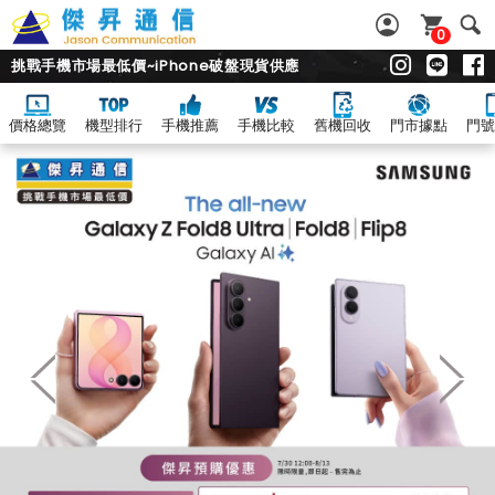
0
挑戰手機市場最低價~iPhone破盤現貨供應
價格總覽
機型排行
手機推薦
手機比較
舊機回收
門市據點
門號