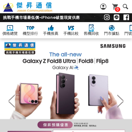
0
挑戰手機市場最低價~iPhone破盤現貨供應
價格總覽
機型排行
手機推薦
手機比較
舊機回收
門市據點
門號