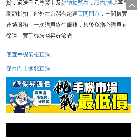
貨，還送千元尊榮卡及
好禮抽獎卷
，
續約/攜碼
再享
高額折扣！此外在台灣有超過
百間門市
，一間購買
連鎖服務，一次購買終生服務，售後免擔心購買有
保障，買手機來傑昇好節省!
便宜手機價格查詢
傑昇門市據點查詢