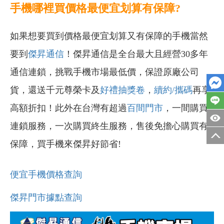
手機哪裡買價格最便宜划算有保障?
如果想要買到價格最便宜划算又有保障的手機當然
要到
傑昇通信
！傑昇通信是全台最大且經營30多年
通信連鎖，挑戰手機市場最低價，保證原廠公司
貨，還送千元尊榮卡及
好禮抽獎卷
，
續約/攜碼
再享
高額折扣！此外在台灣有超過
百間門市
，一間購買
連鎖服務，一次購買終生服務，售後免擔心購買有
保障，買手機來傑昇好節省!
便宜手機價格查詢
傑昇門市據點查詢