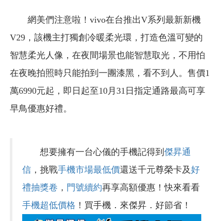
網美們注意啦！vivo在台推出V系列最新新機
V29，該機主打獨創冷暖柔光環，打造色溫可變的
智慧柔光人像，在夜間場景也能智慧取光，不用怕
在夜晚拍照時只能拍到一團漆黑，看不到人。售價1
萬6990元起，即日起至10月31日指定通路最高可享
早鳥優惠好禮。
想要擁有一台心儀的手機記得到
傑昇通
信
，挑戰
手機市場最低價
還送千元尊榮卡及
好
禮抽獎卷
，
門號續約
再享高額優惠！快來看看
手機超低價格
！買手機．來傑昇．好節省！