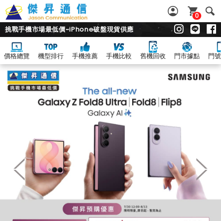
0
挑戰手機市場最低價~iPhone破盤現貨供應
價格總覽
機型排行
手機推薦
手機比較
舊機回收
門市據點
門號