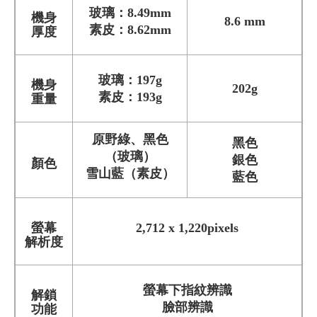
玻璃：8.49mm
機身
8.6 mm
素皮：8.62mm
厚度
玻璃：197g
機身
202g
素皮：193g
重量
原野綠、黑色
黑色
（玻璃）
銀色
顏色
雪山藍（素皮）
藍色
螢幕
2,712 x 1,220pixels
解析度
螢幕下指紋辨識
解鎖
臉部辨識
功能