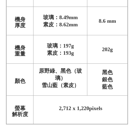
玻璃：8.49mm
機身
8.6 mm
素皮：8.62mm
厚度
玻璃：197g
機身
202g
素皮：193g
重量
原野綠、黑色（玻
黑色
璃）
銀色
顏色
雪山藍（素皮）
藍色
螢幕
2,712 x 1,220pixels
解析度