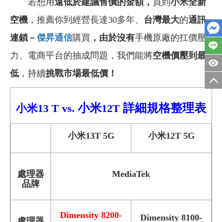
若想用
遠低於建議售價的金額，
買到
小米全新
空機
，推薦你到經營長達30多年、
台灣最大
的
通訊
連鎖－
傑昇通信
購買
，由於沒有
手機原廠的扛價壓
力、電商平台的抽成問題，我們能將
空機價壓到最
低
，持續
挑戰市場最低價！
小米
詳細規格整理表
小米13 T
vs.
12T
小米13T 5G
小米12T 5G
處理器
MediaTek
品牌
Dimensity 8200-
Dimensity 8100-
處理器