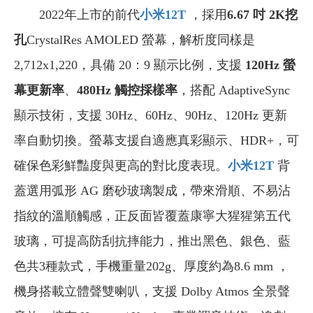
2022年上市的前代
小米12T
，採用
6.67 吋 2K挖
孔
CrystalRes AMOLED 螢幕，解析度同樣是
2,712x1,220，具備 20：9 顯示比例，支援
120Hz 螢
幕更新率
、
480Hz 觸控採樣率
，搭配 AdaptiveSync
顯示技術，支援 30Hz、60Hz、90Hz、120Hz 更新
率自動切換。螢幕支援自適應真彩顯示、HDR+，可
確保色彩鮮豔度與更高的對比度表現。
小米12T
背
蓋選用弧形 AG 磨砂玻璃製成，帶來滑順、不易沾
指紋的溫順觸感，正反面皆覆蓋康寧大猩猩第五代
玻璃，可提高防刮抗摔能力，推出黑色、銀色、藍
色共3種款式，手機重量202g、厚度約為8.6 mm ，
機身搭載立體聲雙喇叭，支援 Dolby Atmos 全景聲