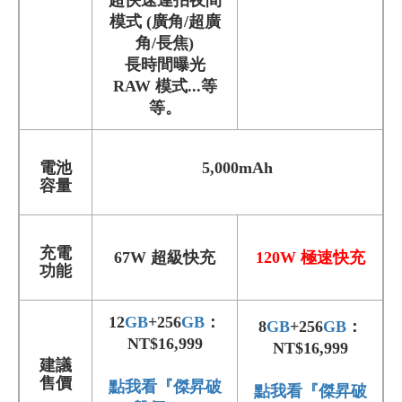
超快速連拍夜間
模式 (廣角/超廣
角/長焦)
長時間曝光
RAW 模式...等
等。
電池
5,000mAh
容量
充電
67W 超級快充
120W
極速
快充
功能
12
GB
+256
GB
：
8
GB
+256
GB
：
NT$16,999
NT$16,999
建議
售價
點我看『傑昇破
點我看『傑昇破