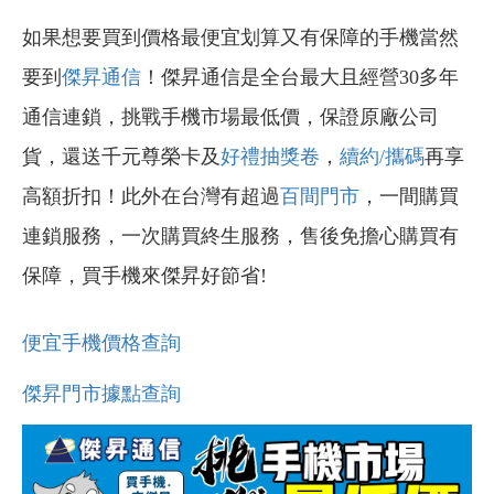
如果想要買到價格最便宜划算又有保障的手機當然
要到
傑昇通信
！傑昇通信是全台最大且經營30多年
通信連鎖，挑戰手機市場最低價，保證原廠公司
貨，還送千元尊榮卡及
好禮抽獎卷
，
續約/攜碼
再享
高額折扣！此外在台灣有超過
百間門市
，一間購買
連鎖服務，一次購買終生服務，售後免擔心購買有
保障，買手機來傑昇好節省!
便宜手機價格查詢
傑昇門市據點查詢