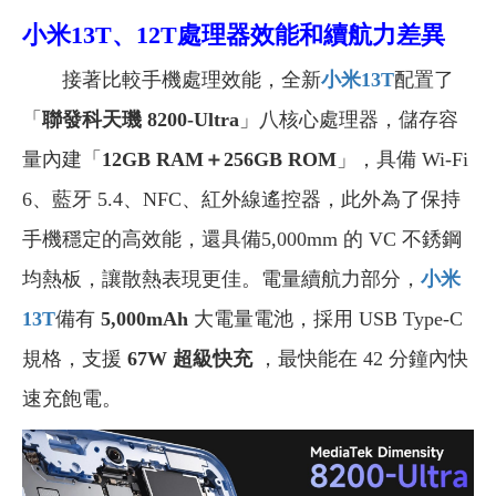
小米13T、12T
處理器效能和續航力差異
接著比較手機處理效能，全新
小米13T
配置了
「
聯發科天璣 8200-Ultra
」八核心處理器，儲存容
量內建「
12GB RAM＋256GB ROM
」，具備 Wi-Fi
6、藍牙 5.4、NFC、紅外線遙控器，此外為了保持
手機穩定的高效能，還具備5,000mm 的 VC 不銹鋼
均熱板，讓散熱表現更佳。電量續航力部分，
小米
13T
備有
5,000mAh
大電量電池，採用 USB Type-C
規格，支援
67W 超級快充
，最快能在 42 分鐘內快
速充飽電。