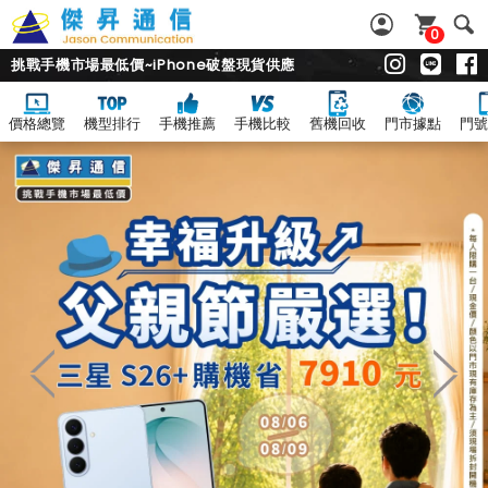
0
挑戰手機市場最低價~iPhone破盤現貨供應
價格總覽
機型排行
手機推薦
手機比較
舊機回收
門市據點
門號