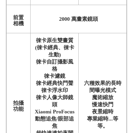
前置
2000 萬畫素鏡頭
相機
徠卡原生雙畫質
(徠卡經典、徠卡
生動)
徠卡自訂攝影風
格
徠卡濾鏡
徠卡經典快門聲
六種效果的長時
徠卡浮水印
間曝光模式
徠卡人像大師鏡
魔術縮放
拍攝
頭
慢速快門
功能
Xiaomi ProFocus
夜景縮時
動態追焦/眼部追
專業縮時
...等
焦
等。