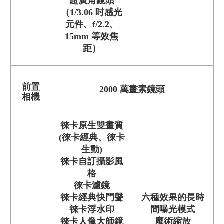
超廣角鏡頭
（1/3.06 吋感光
元件、f/2.2、
15mm 等效焦
距）
前置
2000 萬畫素鏡頭
相機
徠卡原生雙畫質
(徠卡經典、徠卡
生動)
徠卡自訂攝影風
格
徠卡濾鏡
徠卡經典快門聲
六種效果的長時
徠卡浮水印
間曝光模式
徠卡人像大師鏡
魔術縮放