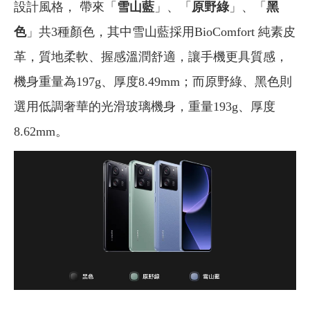
設計風格， 帶來「
雪山藍
」、「
原野綠
」、「
黑
色
」共3種顏色，其中雪山藍採用BioComfort 純素皮
革，質地柔軟、握感溫潤舒適，讓手機更具質感，
機身重量為197g、厚度8.49mm；而原野綠、黑色則
選用低調奢華的光滑玻璃機身，重量193g、厚度
8.62mm。