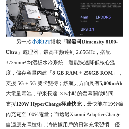
另一款
小米12T
搭載「
聯發科Dimensity 8100-
Ultra
」處理器，最高主頻達到 2.85GHz，搭配
3725mm² 均溫板水冷系統，還能快速降低核心溫
度，儲存容量內建「
8
GB RAM + 256GB ROM
」，
支援 5G + 5G 雙卡雙待；續航力方面具有
5,000mAh
大電量電池，帶來長達13.5小時的螢幕開啟時間，
支援
120W HyperCharge極速快充
，最快能在19分鐘
內充電至100%電量；而透過Xiaomi AdaptiveCharge
自適應充電技術，將依據用戶的日常充電習慣，優