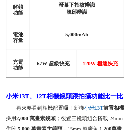
螢幕下指紋辨識
解鎖
臉部辨識
功能
電池
5,000mAh
容量
充電
67W 超級快充
120W
極速
快充
功能
小米13T、12T相機鏡頭跟拍攝功能比一比
再來要看到相機配置囉！新機
小米13T
前置相機
採用
2,000 萬畫素鏡頭
；後置三鏡頭組合搭載 24mm
焦段
5,000 萬畫素主鏡頭
＋15mm 超廣角
1,200萬畫