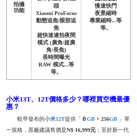
拍攝
頭
慢速快門
功能
Xiaomi ProFocus
夜景縮時
動態追焦/眼部追
專業縮時
...等
焦
等。
超快速連拍夜間
模式 (廣角/超廣
角/長焦)
長時間曝光
RAW 模式...等
等。
小米13T、12T價格多少？哪裡買空機最優
惠？
較早發布的
小米12T
提供「
８
GB
+ 256
GB
」單
一規格，原廠建議售價是
N$ 16,999元
；至於新一代