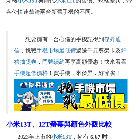
新機
小米13T
與前代
小米12T
的售價、規格差異，帶
各位快速釐清兩台新舊手機的不同。
想要擁有一台心儀的手機記得到
傑昇通
信
，挑戰
手機市場最低價
還送千元尊榮卡及
好
禮抽獎卷
，
門號續約
再享高額優惠！快來看看
手機超低價格
！買手機．來傑昇．好節省！
小米13T、12T螢幕與顏色外觀比較
2023年上市的
小米13T
，擁有
6.67 吋