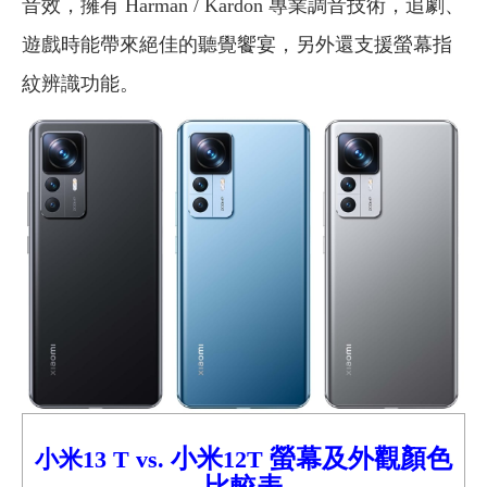
音效，擁有 Harman / Kardon 專業調音技術，追劇、
遊戲時能帶來絕佳的聽覺饗宴，另外還支援螢幕指
紋辨識功能。
小米
螢幕及外觀顏色
小米13 T
vs.
12T