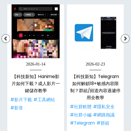
2026-01-14
2026-02-23
x
【科技新知】Hanime影
【科技新知】Telegram
6
片如何下載？成人影片一
如何解鎖18+敏感內容限
數
鍵儲存教學
制？群組/頻道內容過濾停
用全教學
#影片下載
#工具網站
事
#社群軟體
#隱私安全
#影音
#社群小編
#網路熱議
#Telegram
#群組