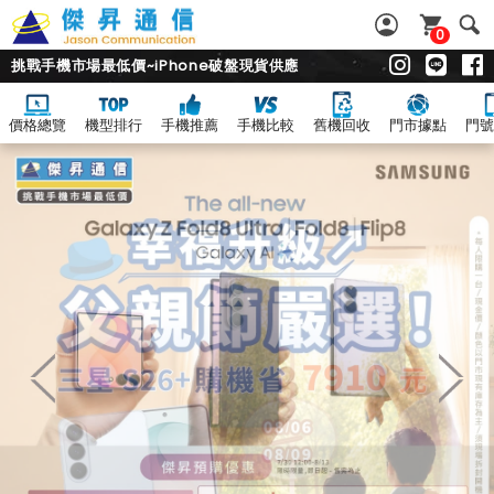
0
挑戰手機市場最低價~iPhone破盤現貨供應
價格總覽
機型排行
手機推薦
手機比較
舊機回收
門市據點
門號