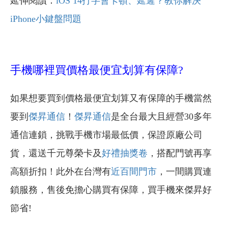
延伸閱讀：
iOS 14打字會卡頓、延遲？教你解決
iPhone小鍵盤問題
手機哪裡買價格最便宜划算有保障?
如果想要買到價格最便宜划算又有保障的手機當然
要到
傑昇通信
！
傑昇通信
是全台最大且經營30多年
通信連鎖，挑戰手機市場最低價，保證原廠公司
貨，還送千元尊榮卡及
好禮抽獎卷
，搭配門號再享
高額折扣！此外在台灣有
近百間門市
，一間購買連
鎖服務，售後免擔心購買有保障，買手機來傑昇好
節省!