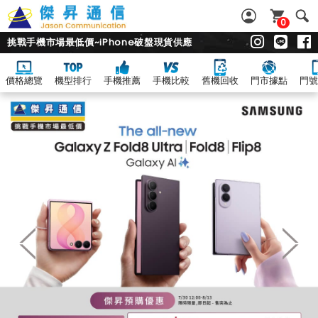
0
挑戰手機市場最低價~iPhone破盤現貨供應
價格總覽
機型排行
手機推薦
手機比較
舊機回收
門市據點
門號