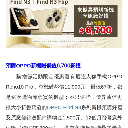
預購
新機贈
價值6,700豪禮
OPPO
購物節活動限定優惠還有最強人像手機OPPO
Reno10 Pro，空機破盤價11,990元，最低67折，都
是這次購物節必買的機型；不只這些，傑昇通信再
推大小折疊齊發的
OPPO Find N3
系列新機預購好禮
及原廠登錄送配件購物金1,500元、12個月螢幕意外
保障（價值$5,200元），還有舊機換新機疊加最高