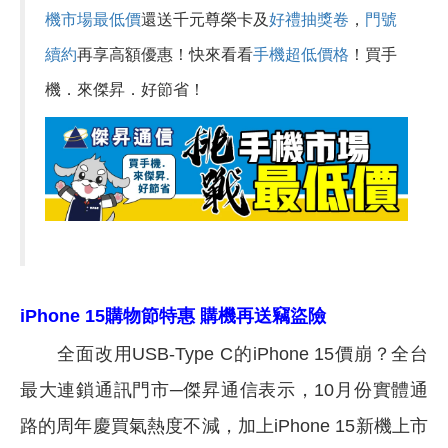
機市場最低價
還送千元尊榮卡及
好禮抽獎卷
，
門號
續約
再享高額優惠！快來看看
手機超低價格
！買手
機．來傑昇．好節省！
購物節
iPhone 15
特惠 購機再送竊盜險
全面改用USB-Type C的iPhone 15價崩？全台
最大連鎖通訊門市─傑昇通信表示，10月份實體通
路的周年慶買氣熱度不減，加上iPhone 15新機上市