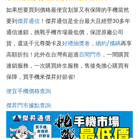
如果想要買到價格最便宜划算又有保障的手機當然
要到
傑昇通信
！傑昇通信是全台最大且經營30多年
通信連鎖，挑戰手機市場最低價，保證原廠公司
貨，還送千元尊榮卡及
好禮抽獎卷
，
續約/攜碼
再享
高額折扣！此外在台灣有超過
百間門市
，一間購買
連鎖服務，一次購買終生服務，售後免擔心購買有
保障，買手機來傑昇好節省!
便宜手機價格查詢
傑昇門市據點查詢