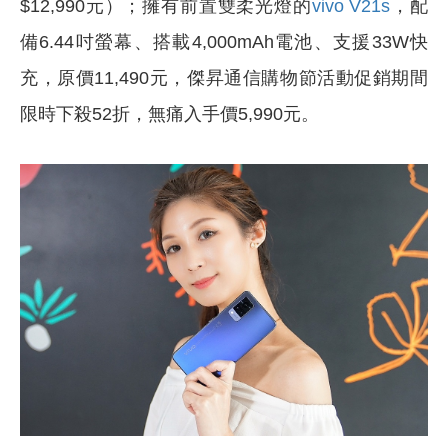
$12,990元）；擁有前置雙柔光燈的
vivo V21s
，配
備6.44吋螢幕、搭載4,000mAh電池、支援33W快
充，原價11,490元，傑昇通信購物節活動促銷期間
限時下殺52折，無痛入手價5,990元。