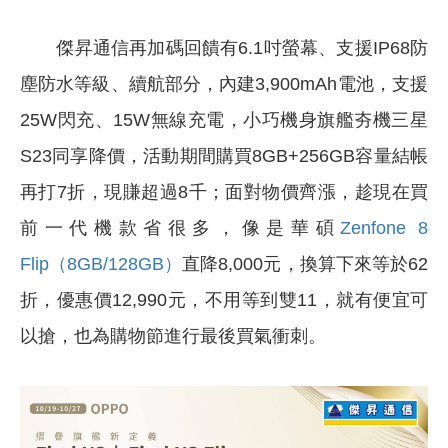
傑昇通信再加碼回饋有6.1吋螢幕、支援IP68防
塵防水等級、續航部分，內建3,900mAh電池，支援
25W閃充、15W無線充電，小巧機身旗艦夯機三星
S23同享降價，活動期間購買8GB+256GB容量結帳
再打7折，現賺超過8千；面對物價齊漲，趁現在買
前一代機款省很多，像是華碩
Zenfone 8
Flip（8GB/128GB）
直降8,000元，換算下來等於62
折，優惠價12,990元，不用等到雙11，就有便宜可
以搶，也為購物節進行最後買氣衝刺。