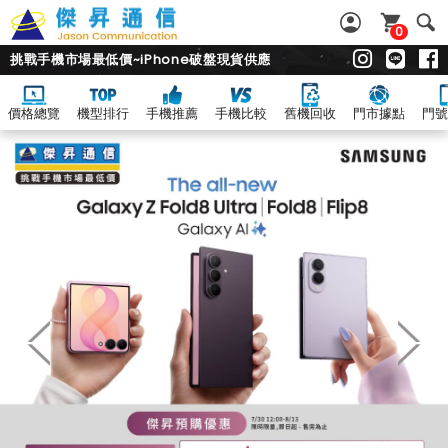
0
挑戰手機市場最低價~iPhone破盤現貨供應
價格總覽
機型排行
手機推薦
手機比較
舊機回收
門市據點
門號