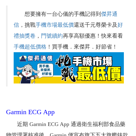
想要擁有一台心儀的手機記得到
傑昇通
信
，挑戰
手機市場最低價
還送千元尊榮卡及
好
禮抽獎卷
，
門號續約
再享高額優惠！快來看看
手機超低價格
！買手機．來傑昇．好節省！
Garmin ECG App
近期 Garmin ECG App 通過衛生福利部食品藥
物管理署核准後，Garmin 便宣布旗下五大旗艦錶款