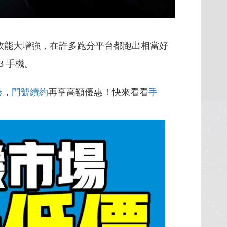
 Gen 2效能大增強，在許多跑分平台都跑出相當好
 3 手機。
卷
，
門號續約
再享高額優惠！快來看看
手