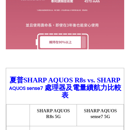
夏普SHARP AQUOS R8s
vs.
SHA
RP
處理器及電量續航力比較
AQUOS sense7
表
SHARP AQUOS
SHARP
AQUOS
R8s
5G
sense7
5G