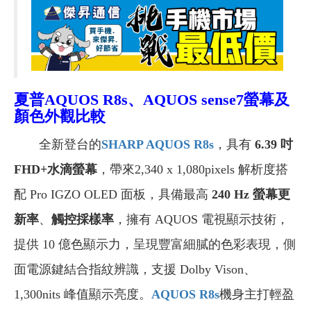
夏普AQUOS R8s、AQUOS sense7
螢幕及
顏色外觀比較
全新登台的
SHARP AQUOS R8s
，具有
6.39 吋
FHD+水滴螢幕
，帶來2,340 x 1,080pixels 解析度搭
配 Pro IGZO OLED 面板，具備最高
240 Hz 螢幕更
新率
、
觸控採樣率
，擁有 AQUOS 電視顯示技術，
提供 10 億色顯示力，呈現豐富細膩的色彩表現，側
面電源鍵結合指紋辨識，支援 Dolby Vison、
1,300nits 峰值顯示亮度。
AQUOS R8s
機身主打輕盈