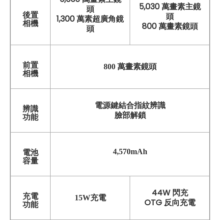
5,030 萬畫素主鏡
頭
後置
頭
1,300 萬素超廣角鏡
相機
800 萬畫素鏡頭
頭
前置
800 萬畫素鏡頭
相機
電源鍵結合指紋辨識
辨識
臉部解鎖
功能
4,570mAh
電池
容量
44W 閃充
充電
15W充電
OTG 反向充電
功能