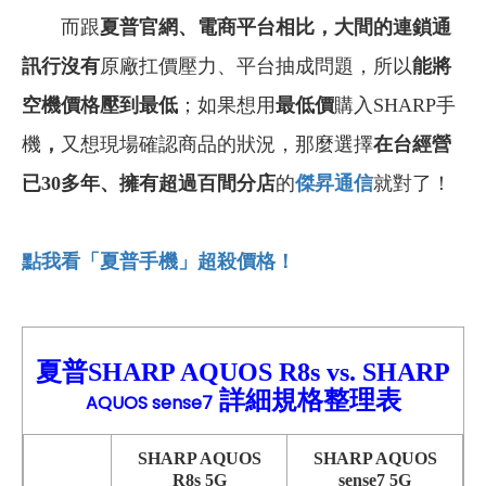
而跟
夏普官網、
電商平台相比，大間的連鎖通
訊行沒有
原廠扛價壓力、平台抽成問題，所以
能將
空機價格壓到最低
；如果想用
最低價
購入SHARP手
機
，
又想現場確認商品的狀況，那麼選擇
在台經營
已30多年
、
擁有超過百間分店
的
傑昇通信
就對了！
點我看「夏普手機」超殺價格！
夏普SHARP AQUOS R8s
vs.
SHA
RP
詳細
規格整理表
AQUOS sense7
SHARP AQUOS
SHARP
AQUOS
R8s
5G
sense7
5G