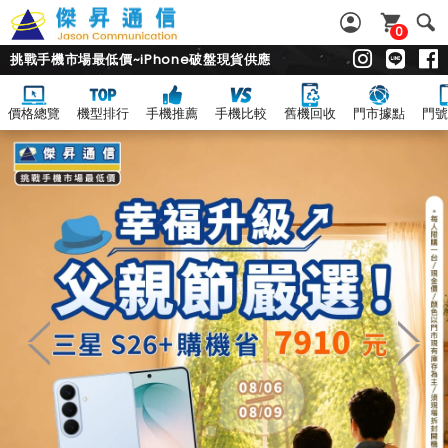
0
挑戰手機市場最低價~iPhone破盤現貨供應
價格總覽
機型排行
手機推薦
手機比較
舊機回收
門市據點
門號