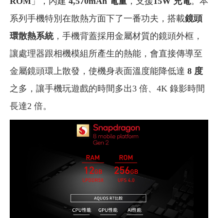
ROM
」，內建
4,570mAh 電量
，支援
15W 充電
。本
系列手機特別在散熱方面下了一番功夫，搭載
鏡頭
環散熱系統
，手機背蓋採用金屬材質的鏡頭外框，
讓處理器跟相機模組所產生的熱能，會直接傳導至
金屬鏡頭環上散發，使機身表面溫度能降低達
8 度
之多，讓手機玩遊戲的時間多出3 倍、4K 錄影時間
長達2 倍。