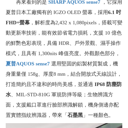
再來看到的是
SHARP AQUOS sense7
，它採用
夏普日本工廠獨有的 IGZO OLED 螢幕，採用
6.1 吋
FHD+螢幕
，解析度為2,432 x 1,080pixels，搭載可變
動更新率技術，能有效節省電力損耗，支援 10 億色
的鮮艷色彩表現，具備 HDR、戶外景觀、濕手操作
模式，且具有 1,300nits 峰值亮度。外觀顏色部分，
夏普AQUOS sense7
選用堅固的鋁製材質製成，機
身重量僅 158g、厚度8 mm，結合開放式天線設計，
打造簡約且不違和的時尚美感，並通過
IP68 防塵防
水
、MIL-STD-810G 軍規防摔等級；生物辨識方
面，支援戴口罩進行臉部辨識解鎖，機身側邊亦配
置實體指紋辨識器，帶來「
石墨黑
」一種顏色。