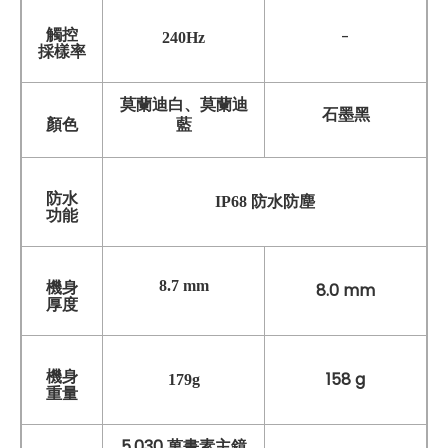
觸控
-
240Hz
採樣率
莫蘭迪白、莫蘭迪
石墨黑
藍
顏色
防水
IP68 防水防塵
功能
8.7 mm
機身
8.0 mm
厚度
機身
158 g
179g
重量
5,030 萬畫素主鏡