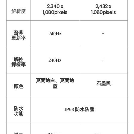
2,340 x
2,432 x
解析度
1,080pixels
1,080pixels
螢幕
-
240Hz
更新率
觸控
-
240Hz
採樣率
莫蘭迪白、莫蘭迪
石墨黑
藍
顏色
防水
IP68 防水防塵
功能