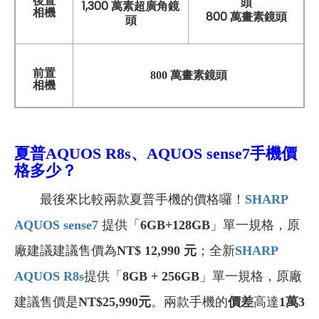
後置
頭
1,300 萬素超廣角鏡
相機
800 萬畫素鏡頭
頭
前置
800 萬畫素鏡頭
相機
夏普AQUOS R8s、AQUOS sense7
手機
價
格多少？
最後來比較兩款夏普手機的價格囉！
SHARP
AQUOS sense7
提供「
6GB+128GB
」單一規格，原
廠建議建議售價為
NT$ 12,990 元
；全新
SHARP
AQUOS R8s
提供「
8GB + 256GB
」單一規格，原廠
建議售價是
NT$25,990元
。兩款手機的
價差
高達
1萬3