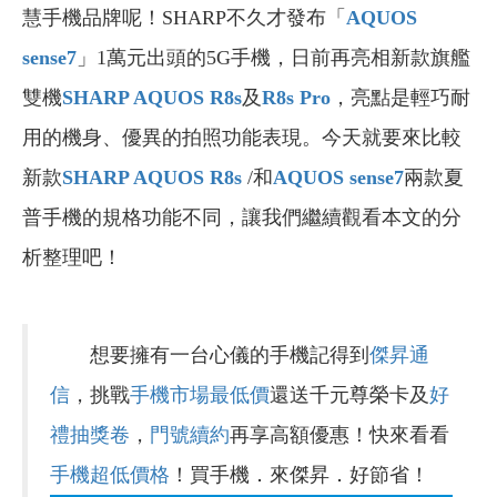
慧手機品牌呢！SHARP不久才發布「
AQUOS
sense7
」1萬元出頭的5G手機，日前再亮相新款旗艦
雙機
SHARP AQUOS R8s
及
R8s Pro
，亮點是輕巧耐
用的機身、優異的拍照功能表現。今天就要來比較
新款
SHARP AQUOS R8s
/和
AQUOS sense7
兩款夏
普手機的規格功能不同，讓我們繼續觀看本文的分
析整理吧！
想要擁有一台心儀的手機記得到
傑昇通
信
，挑戰
手機市場最低價
還送千元尊榮卡及
好
禮抽獎卷
，
門號續約
再享高額優惠！快來看看
手機超低價格
！買手機．來傑昇．好節省！