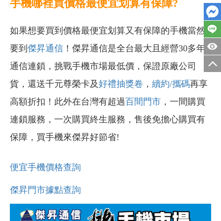
手機哪裡買價格最便宜划算有保障?
如果想要買到價格最便宜划算又有保障的手機當然
要到
傑昇通信
！傑昇通信是全台最大且經營30多年
通信連鎖，挑戰手機市場最低價，保證原廠公司
貨，還送千元尊榮卡及
好禮抽獎卷
，
續約/攜碼
再享
高額折扣！此外在台灣有超過
百間門市
，一間購買
連鎖服務，一次購買終生服務，售後免擔心購買有
保障，買手機來傑昇好節省!
便宜手機價格查詢
傑昇門市據點查詢