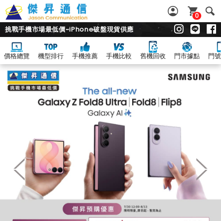
0
挑戰手機市場最低價~iPhone破盤現貨供應
價格總覽
機型排行
手機推薦
手機比較
舊機回收
門市據點
門號