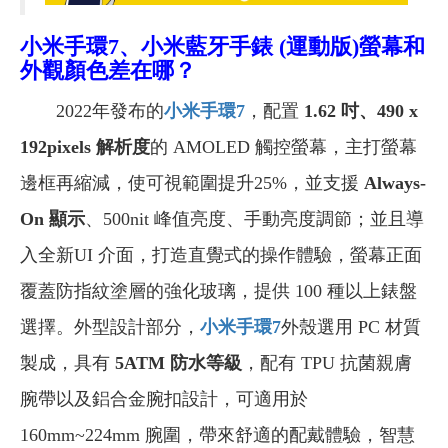
小米手環7、小米藍牙手錶 (運動版)
螢幕和
外觀顏色差在哪？
2022年發布的
小米手環7
，配置
1.62 吋、490 x
192pixels 解析度
的 AMOLED 觸控螢幕，主打螢幕
邊框再縮減，使可視範圍提升25%，並支援
Always-
On 顯示
、500nit 峰值亮度、手動亮度調節；並且導
入全新UI 介面，打造直覺式的操作體驗，螢幕正面
覆蓋防指紋塗層的強化玻璃，提供 100 種以上錶盤
選擇。外型設計部分，
小米手環7
外殼選用 PC 材質
製成，具有
5ATM 防水等級
，配有 TPU 抗菌親膚
腕帶以及鋁合金腕扣設計，可適用於
160mm~224mm 腕圍，帶來舒適的配戴體驗，智慧