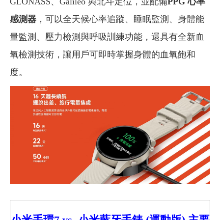
GLONASS、Galileo 與北斗定位，並配備
PPG 心率
感測器
，可以全天候心率追蹤、睡眠監測、身體能
量監測、壓力檢測與呼吸訓練功能，還具有全新血
氧檢測技術，讓用戶可即時掌握身體的血氧飽和
度。
小米手環7
vs. 小米藍牙手錶 (運動版)
主要