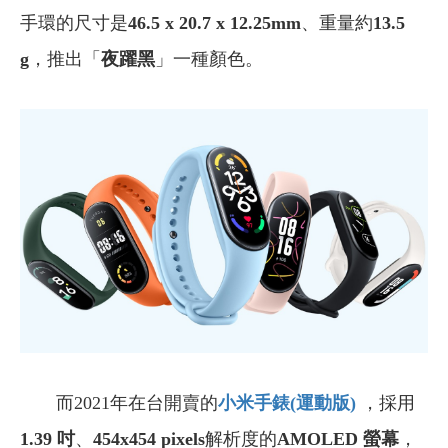
手環的尺寸是
46.5 x 20.7 x 12.25mm
、重量約
13.5
g
，推出「
夜躍黑
」一種顏色。
而2021年在台開賣的
小米手錶(
運動版)
，採用
1.39 吋
、
454x454 pixels
解析度的
AMOLED 螢幕
，