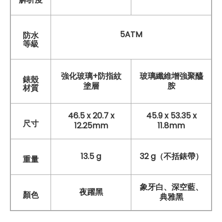
5ATM
防水
等級
強化玻璃+防指紋
玻璃纖維增強聚醯
錶殼
塗層
胺
材質
46.5 x 20.7 x
45.9 x 53.35 x
尺寸
12.25mm
11.8mm
13.5 g
32 g（不括錶帶）
重量
象牙白、深空藍、
夜躍黑
顏色
典雅黑