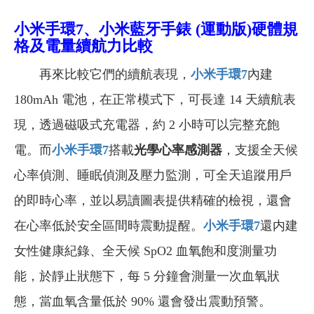
小米手環7、小米藍牙手錶 (運動版)硬體規
格及電量續航力比較
再來比較它們的續航表現，
小米手環7
內建
180mAh 電池，在正常模式下，可長達 14 天續航表
現，透過磁吸式充電器，約 2 小時可以完整充飽
電。而
小米手環7
搭載
光學心率感測器
，支援全天候
心率偵測、睡眠偵測及壓力監測，可全天追蹤用戶
的即時心率，並以易讀圖表提供精確的檢視，還會
在心率低於安全區間時震動提醒。
小米手環7
還内建
女性健康紀錄、全天候 SpO2 血氧飽和度測量功
能，於靜止狀態下，每 5 分鐘會測量一次血氧狀
態，當血氧含量低於 90% 還會發出震動預警。