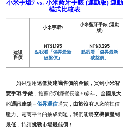
小米手環7
vs. 小米藍牙手錶 (運動版)
運動
模式比較表
小米藍牙手錶 (運動
小米手環7
版)
NT$1,195
NT$3,295
點我看「傑昇最新
點我看「傑昇最新
建議
破盤價」
破盤價」
售價
如果想用
遠低於建議售價的金額，
買到
小米智
慧手環/手錶
，推薦你到經營長達30多年、
全國最大
的
通訊連鎖－
傑昇通信
購買
，由於沒有
原廠的扛價
壓力、電商平台的抽成問題，我們能將
空機價壓到
最低
，持續
挑戰市場最低價
！