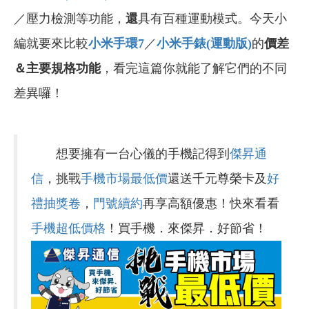
／壓力檢測等功能，
還
具有百種運動模式。今天小
編就要來比較
小米手環7
／
小米手錶(
運動版)
的
價差
＆主要規格功能
，看完這篇你就能了解它們的不同
差異囉！
想要擁有一台心儀的手機記得到
傑昇通
信
，挑戰
手機市場最低價
還送千元尊榮卡及
好
禮抽獎卷
，
門號續約
再享高額優惠！快來看看
手機超低價格
！買手機．來傑昇．好節省！