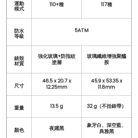
運動
110+種
117種
模式
5ATM
防水
等級
強化玻璃+防指紋
玻璃纖維增強聚醯
錶殼
塗層
胺
材質
46.5 x 20.7 x
45.9 x 53.35 x
尺寸
12.25mm
11.8mm
13.5 g
32 g（不括錶帶）
重量
象牙白、深空藍、
夜躍黑
顏色
典雅黑