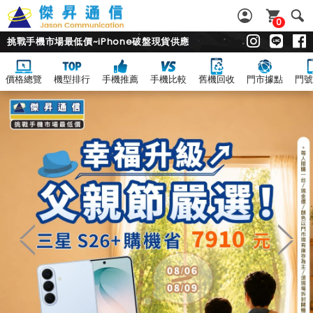
0
挑戰手機市場最低價~iPhone破盤現貨供應
價格總覽
機型排行
手機推薦
手機比較
舊機回收
門市據點
門號