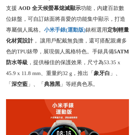
支援
AOD 全天候螢幕熄滅顯示
功能，內建百款數
位錶盤，可自訂錶面將喜愛的功能集中顯示，打造
專屬個人風格。
小米手錶(
運動版)
錶框選用
定制輕量
化材質設計
， 讓用戶配戴無負擔，還可搭配親膚多
色的TPU錶帶，展現個人風格特色。手錶具備
5ATM
防水等級
，提供極佳的保護效果，尺寸為53.35 x
45.9 x 11.8 mm、重量約32 g，推出「
象牙白
」、
「
深空藍
」、「
典雅黑
」等經典色系。