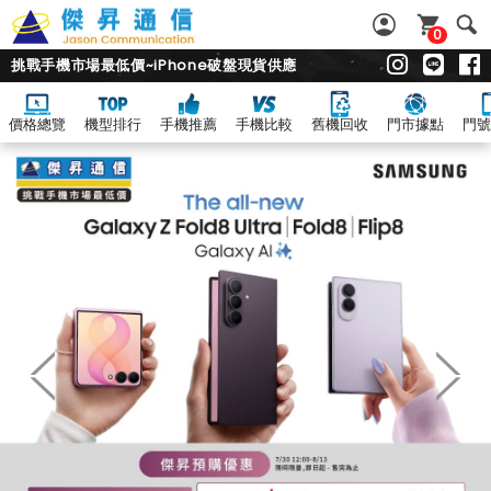
0
挑戰手機市場最低價~iPhone破盤現貨供應
價格總覽
機型排行
手機推薦
手機比較
舊機回收
門市據點
門號