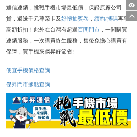
通信連鎖，挑戰手機市場最低價，保證原廠公司
貨，還送千元尊榮卡及
好禮抽獎卷
，
續約/攜碼
再享
高額折扣！此外在台灣有超過
百間門市
，一間購買
連鎖服務，一次購買終生服務，售後免擔心購買有
保障，買手機來傑昇好節省!
便宜手機價格查詢
傑昇門市據點查詢