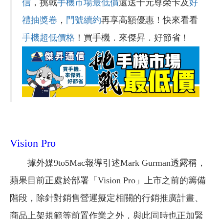
信
，挑戰
手機市場最低價
還送千元尊榮卡及
好
禮抽獎卷
，
門號續約
再享高額優惠！快來看看
手機超低價格
！買手機．來傑昇．好節省！
Vision Pro
據外媒9to5Mac報導引述Mark Gurman透露稱，
蘋果目前正處於部署「Vision Pro」上市之前的籌備
階段，除針對銷售營運擬定相關的行銷推廣計畫、
商品上架規範等前置作業之外，與此同時也正加緊