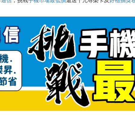
昇通信
，挑戰
手機市場最低價
還送千元尊榮卡及
好禮抽獎
！