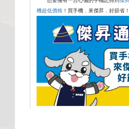
想要擁有一台心儀的手機記得到
傑
機超低價格
！買手機．來傑昇．好節省