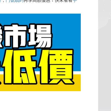
卷
，
門號續約
再享高額優惠！快來看看
手